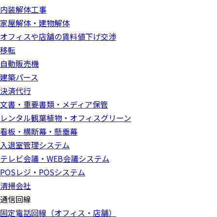
内装解体工事
家屋解体・建物解体
オフィスや店舗の賃料値下げ交渉
移転
自動販売機
建築パース
決済代行
文書・重要書類・メディア保管
レンタル観葉植物・オフィスグリーン
看板・横断幕・懸垂幕
入退室管理システム
テレビ会議・WEB会議システム
POSレジ・POSシステム
清掃会社
通信回線
固定電話回線（オフィス・店舗）