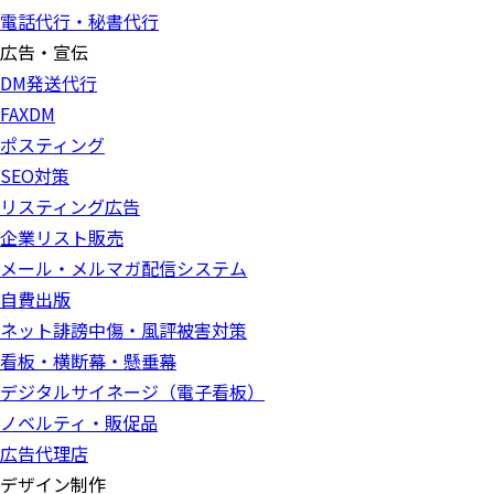
電話代行・秘書代行
広告・宣伝
DM発送代行
FAXDM
ポスティング
SEO対策
リスティング広告
企業リスト販売
メール・メルマガ配信システム
自費出版
ネット誹謗中傷・風評被害対策
看板・横断幕・懸垂幕
デジタルサイネージ（電子看板）
ノベルティ・販促品
広告代理店
デザイン制作