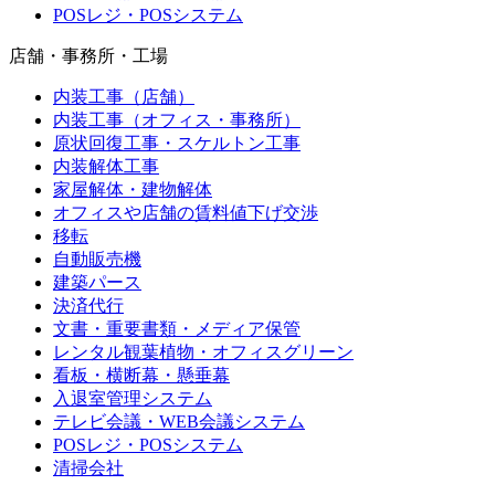
POSレジ・POSシステム
店舗・事務所・工場
内装工事（店舗）
内装工事（オフィス・事務所）
原状回復工事・スケルトン工事
内装解体工事
家屋解体・建物解体
オフィスや店舗の賃料値下げ交渉
移転
自動販売機
建築パース
決済代行
文書・重要書類・メディア保管
レンタル観葉植物・オフィスグリーン
看板・横断幕・懸垂幕
入退室管理システム
テレビ会議・WEB会議システム
POSレジ・POSシステム
清掃会社