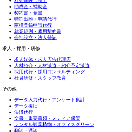
社会保険労務士
助成金・補助金
契約書・覚書
特許出願・申請代行
商標登録申請代行
就業規則・雇用契約書
会社設立・法人登記
求人・採用・研修
求人媒体・求人広告代理店
人材紹介・人材派遣・紹介予定派遣
採用代行・採用コンサルティング
社員研修・スタッフ教育
その他
データ入力代行・アンケート集計
データ復旧
決済代行
文書・重要書類・メディア保管
レンタル観葉植物・オフィスグリーン
翻訳・通訳