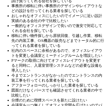
請け負ってくれる会社を探している
事務所の移転に伴い事務所のデザインやレイアウトな
どの設計を行ってくれる業者を探している
おしゃれなオフィスにしたいのでイメージに近い設計
実績のある会社の中で比較したい
一般的なオフィスデザインで良いので激安で対応して
くれる会社を探している
移転に伴い物件探しから原状回復、引越し作業、移転
先の内装工事、OA機器の販売などまでトータル的に行
ってくれる業者を探している
社内のスペースに余裕があるので、オフィスレイアウ
トを変更し会議室とミーティングルームを増設したい
Pマークの取得に向けてオフィスレイアウトを変更す
ると同時に、入退室管理システムなどの必要な設備も
導入したい
今までエントランスがなかったのでエントランスの内
装工事を行ってくれる業者を探している
アフターフォローのしっかりした業者を探している
図面だけなくパースでも確認させてくれる業者の中で
比較したい
分煙のために喫煙スペースを新たに設けたい
会議室を一つ無くしてオフィス空間を広げたいのでパ