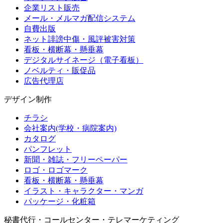
企業リスト販売
メール・メルマガ配信システム
自費出版
ネット誹謗中傷・風評被害対策
看板・横断幕・懸垂幕
デジタルサイネージ（電子看板）
ノベルティ・販促品
広告代理店
デザイン制作
チラシ
会社案内(学校・病院案内)
カタログ
パンフレット
新聞・雑誌・フリーペーパー
ロゴ・ロゴマーク
看板・横断幕・懸垂幕
イラスト・キャラクター・マンガ
パッケージ・化粧箱
秘書代行・コールセンター・テレマーケティング