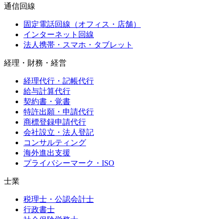
通信回線
固定電話回線（オフィス・店舗）
インターネット回線
法人携帯・スマホ・タブレット
経理・財務・経営
経理代行・記帳代行
給与計算代行
契約書・覚書
特許出願・申請代行
商標登録申請代行
会社設立・法人登記
コンサルティング
海外進出支援
プライバシーマーク・ISO
士業
税理士・公認会計士
行政書士