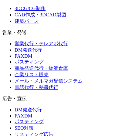
3DCG/CG制作
CAD作成・3DCAD製図
建築パース
営業・発送
営業代行・テレアポ代行
DM発送代行
FAXDM
ポスティング
商品発送代行・物流倉庫
企業リスト販売
メール・メルマガ配信システム
電話代行・秘書代行
広告・宣伝
DM発送代行
FAXDM
ポスティング
SEO対策
リスティング広告