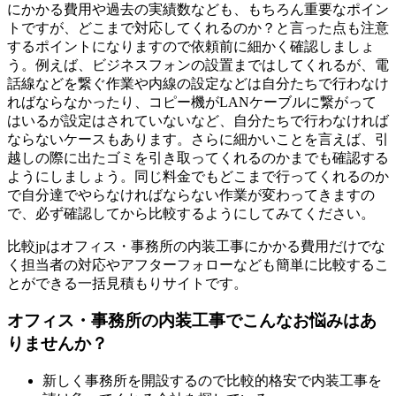
にかかる費用や過去の実績数なども、もちろん重要なポイン
トですが、どこまで対応してくれるのか？と言った点も注意
するポイントになりますので依頼前に細かく確認しましょ
う。例えば、ビジネスフォンの設置まではしてくれるが、電
話線などを繋ぐ作業や内線の設定などは自分たちで行わなけ
ればならなかったり、コピー機がLANケーブルに繋がって
はいるが設定はされていないなど、自分たちで行わなければ
ならないケースもあります。さらに細かいことを言えば、引
越しの際に出たゴミを引き取ってくれるのかまでも確認する
ようにしましょう。同じ料金でもどこまで行ってくれるのか
で自分達でやらなければならない作業が変わってきますの
で、必ず確認してから比較するようにしてみてください。
比較jpはオフィス・事務所の内装工事にかかる費用だけでな
く担当者の対応やアフターフォローなども簡単に比較するこ
とができる一括見積もりサイトです。
オフィス・事務所の内装工事でこんなお悩みはあ
りませんか？
新しく事務所を開設するので比較的格安で内装工事を