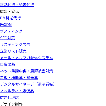
電話代行・秘書代行
広告・宣伝
DM発送代行
FAXDM
ポスティング
SEO対策
リスティング広告
企業リスト販売
メール・メルマガ配信システム
自費出版
ネット誹謗中傷・風評被害対策
看板・横断幕・懸垂幕
デジタルサイネージ（電子看板）
ノベルティ・販促品
広告代理店
デザイン制作