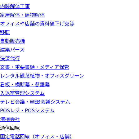
内装解体工事
家屋解体・建物解体
オフィスや店舗の賃料値下げ交渉
移転
自動販売機
建築パース
決済代行
文書・重要書類・メディア保管
レンタル観葉植物・オフィスグリーン
看板・横断幕・懸垂幕
入退室管理システム
テレビ会議・WEB会議システム
POSレジ・POSシステム
清掃会社
通信回線
固定電話回線（オフィス・店舗）