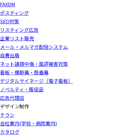
FAXDM
ポスティング
SEO対策
リスティング広告
企業リスト販売
メール・メルマガ配信システム
自費出版
ネット誹謗中傷・風評被害対策
看板・横断幕・懸垂幕
デジタルサイネージ（電子看板）
ノベルティ・販促品
広告代理店
デザイン制作
チラシ
会社案内(学校・病院案内)
カタログ