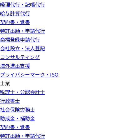
経理代行・記帳代行
給与計算代行
契約書・覚書
特許出願・申請代行
商標登録申請代行
会社設立・法人登記
コンサルティング
海外進出支援
プライバシーマーク・ISO
士業
税理士・公認会計士
行政書士
社会保険労務士
助成金・補助金
契約書・覚書
特許出願・申請代行