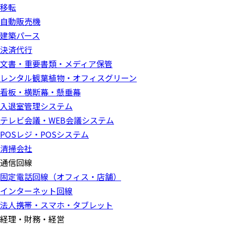
移転
自動販売機
建築パース
決済代行
文書・重要書類・メディア保管
レンタル観葉植物・オフィスグリーン
看板・横断幕・懸垂幕
入退室管理システム
テレビ会議・WEB会議システム
POSレジ・POSシステム
清掃会社
通信回線
固定電話回線（オフィス・店舗）
インターネット回線
法人携帯・スマホ・タブレット
経理・財務・経営