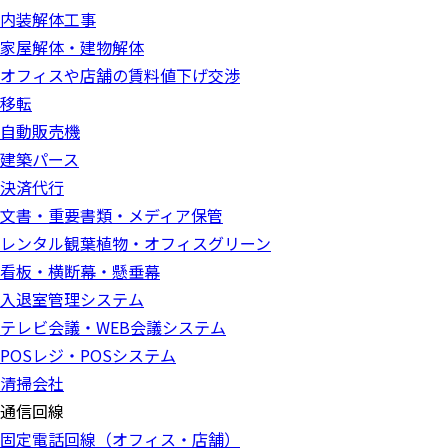
内装解体工事
家屋解体・建物解体
オフィスや店舗の賃料値下げ交渉
移転
自動販売機
建築パース
決済代行
文書・重要書類・メディア保管
レンタル観葉植物・オフィスグリーン
看板・横断幕・懸垂幕
入退室管理システム
テレビ会議・WEB会議システム
POSレジ・POSシステム
清掃会社
通信回線
固定電話回線（オフィス・店舗）