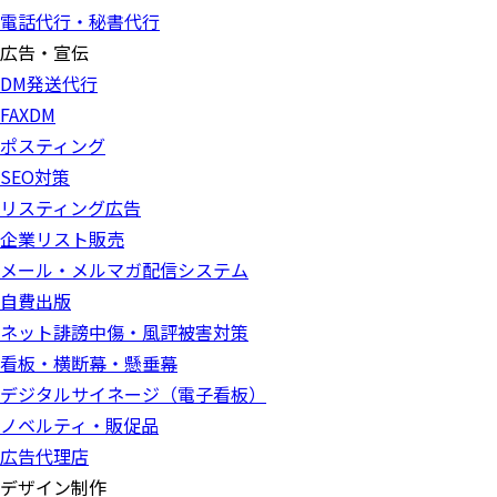
電話代行・秘書代行
広告・宣伝
DM発送代行
FAXDM
ポスティング
SEO対策
リスティング広告
企業リスト販売
メール・メルマガ配信システム
自費出版
ネット誹謗中傷・風評被害対策
看板・横断幕・懸垂幕
デジタルサイネージ（電子看板）
ノベルティ・販促品
広告代理店
デザイン制作