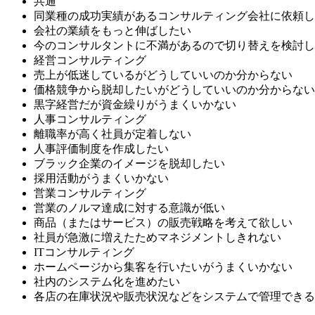
共通
同業種の成功実績があるコンサルティング会社に依頼し
会社の業績をもっと伸ばしたい
今のコンサルタントに不満があるので切り替えを検討し
経営コンサルティング
売上が低迷しているがどうしていいのか分からない
価格競争から脱却したいがどうしていいのか分からない
黒字経営だが資金繰りがうまくいかない
人事コンサルティング
離職率が高く社員が定着しない
人事評価制度を作成したい
ブラック企業のイメージを脱却したい
採用活動がうまくいかない
営業コンサルティング
営業のノルマ達成に対する意識が低い
商品（またはサービス）の販売戦略を考えて欲しい
社員が急激に増えたためマネジメントしきれない
ITコンサルティング
ホームページから集客を行いたいがうまくいかない
社内のシステム化を進めたい
各店の在庫状況や販売状況などをシステムで管理できる