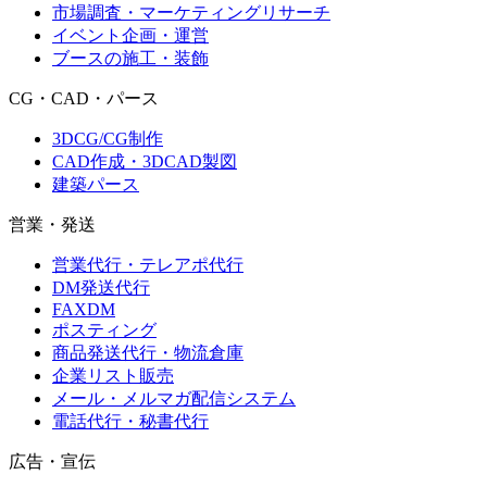
市場調査・マーケティングリサーチ
イベント企画・運営
ブースの施工・装飾
CG・CAD・パース
3DCG/CG制作
CAD作成・3DCAD製図
建築パース
営業・発送
営業代行・テレアポ代行
DM発送代行
FAXDM
ポスティング
商品発送代行・物流倉庫
企業リスト販売
メール・メルマガ配信システム
電話代行・秘書代行
広告・宣伝