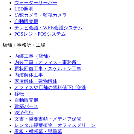
ウォーターサーバー
LED照明
防犯カメラ・監視カメラ
自動販売機
テレビ会議・WEB会議システム
POSレジ・POSシステム
店舗・事務所・工場
内装工事（店舗）
内装工事（オフィス・事務所）
原状回復工事・スケルトン工事
内装解体工事
家屋解体・建物解体
オフィスや店舗の賃料値下げ交渉
移転
自動販売機
建築パース
決済代行
文書・重要書類・メディア保管
レンタル観葉植物・オフィスグリーン
看板・横断幕・懸垂幕