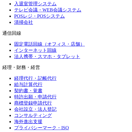
入退室管理システム
テレビ会議・WEB会議システム
POSレジ・POSシステム
清掃会社
通信回線
固定電話回線（オフィス・店舗）
インターネット回線
法人携帯・スマホ・タブレット
経理・財務・経営
経理代行・記帳代行
給与計算代行
契約書・覚書
特許出願・申請代行
商標登録申請代行
会社設立・法人登記
コンサルティング
海外進出支援
プライバシーマーク・ISO