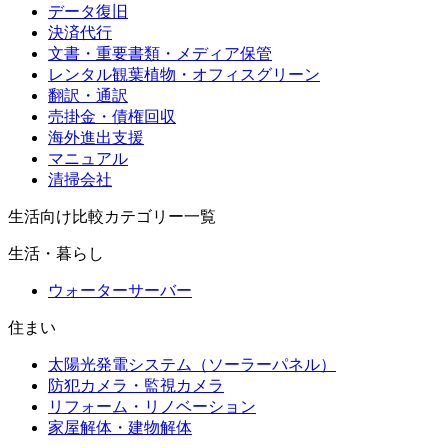
データ復旧
決済代行
文書・重要書類・メディア保管
レンタル観葉植物・オフィスグリーン
翻訳・通訳
売掛金・債権回収
海外進出支援
マニュアル
清掃会社
生活向け比較カテゴリー一覧
生活・暮らし
ウォーターサーバー
住まい
太陽光発電システム（ソーラーパネル）
防犯カメラ・監視カメラ
リフォーム・リノベーション
家屋解体・建物解体