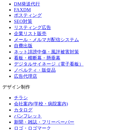
DM発送代行
FAXDM
ポスティング
SEO対策
リスティング広告
企業リスト販売
メール・メルマガ配信システム
自費出版
ネット誹謗中傷・風評被害対策
看板・横断幕・懸垂幕
デジタルサイネージ（電子看板）
ノベルティ・販促品
広告代理店
デザイン制作
チラシ
会社案内(学校・病院案内)
カタログ
パンフレット
新聞・雑誌・フリーペーパー
ロゴ・ロゴマーク