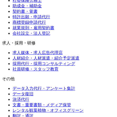
社会保険労務士
助成金・補助金
契約書・覚書
特許出願・申請代行
商標登録申請代行
就業規則・雇用契約書
会社設立・法人登記
求人・採用・研修
求人媒体・求人広告代理店
人材紹介・人材派遣・紹介予定派遣
採用代行・採用コンサルティング
社員研修・スタッフ教育
その他
データ入力代行・アンケート集計
データ復旧
決済代行
文書・重要書類・メディア保管
レンタル観葉植物・オフィスグリーン
翻訳・通訳