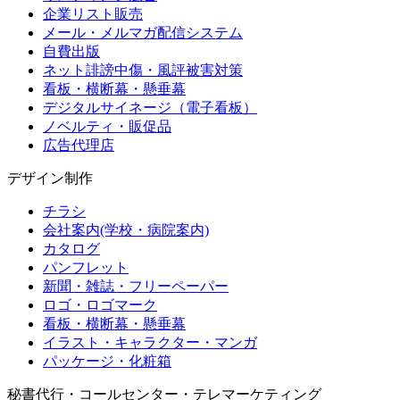
企業リスト販売
メール・メルマガ配信システム
自費出版
ネット誹謗中傷・風評被害対策
看板・横断幕・懸垂幕
デジタルサイネージ（電子看板）
ノベルティ・販促品
広告代理店
デザイン制作
チラシ
会社案内(学校・病院案内)
カタログ
パンフレット
新聞・雑誌・フリーペーパー
ロゴ・ロゴマーク
看板・横断幕・懸垂幕
イラスト・キャラクター・マンガ
パッケージ・化粧箱
秘書代行・コールセンター・テレマーケティング