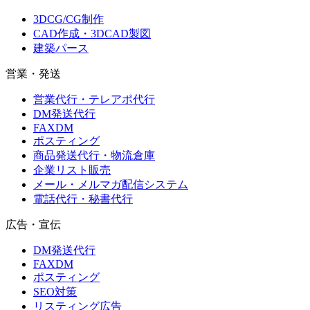
3DCG/CG制作
CAD作成・3DCAD製図
建築パース
営業・発送
営業代行・テレアポ代行
DM発送代行
FAXDM
ポスティング
商品発送代行・物流倉庫
企業リスト販売
メール・メルマガ配信システム
電話代行・秘書代行
広告・宣伝
DM発送代行
FAXDM
ポスティング
SEO対策
リスティング広告