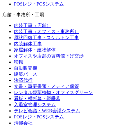
POSレジ・POSシステム
店舗・事務所・工場
内装工事（店舗）
内装工事（オフィス・事務所）
原状回復工事・スケルトン工事
内装解体工事
家屋解体・建物解体
オフィスや店舗の賃料値下げ交渉
移転
自動販売機
建築パース
決済代行
文書・重要書類・メディア保管
レンタル観葉植物・オフィスグリーン
看板・横断幕・懸垂幕
入退室管理システム
テレビ会議・WEB会議システム
POSレジ・POSシステム
清掃会社