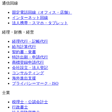
通信回線
固定電話回線（オフィス・店舗）
インターネット回線
法人携帯・スマホ・タブレット
経理・財務・経営
経理代行・記帳代行
給与計算代行
契約書・覚書
特許出願・申請代行
商標登録申請代行
会社設立・法人登記
コンサルティング
海外進出支援
プライバシーマーク・ISO
士業
税理士・公認会計士
行政書士