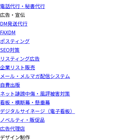
電話代行・秘書代行
広告・宣伝
DM発送代行
FAXDM
ポスティング
SEO対策
リスティング広告
企業リスト販売
メール・メルマガ配信システム
自費出版
ネット誹謗中傷・風評被害対策
看板・横断幕・懸垂幕
デジタルサイネージ（電子看板）
ノベルティ・販促品
広告代理店
デザイン制作