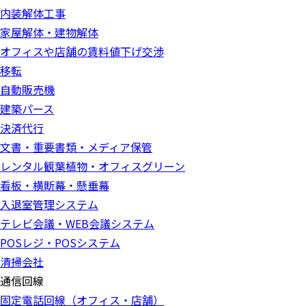
内装解体工事
家屋解体・建物解体
オフィスや店舗の賃料値下げ交渉
移転
自動販売機
建築パース
決済代行
文書・重要書類・メディア保管
レンタル観葉植物・オフィスグリーン
看板・横断幕・懸垂幕
入退室管理システム
テレビ会議・WEB会議システム
POSレジ・POSシステム
清掃会社
通信回線
固定電話回線（オフィス・店舗）