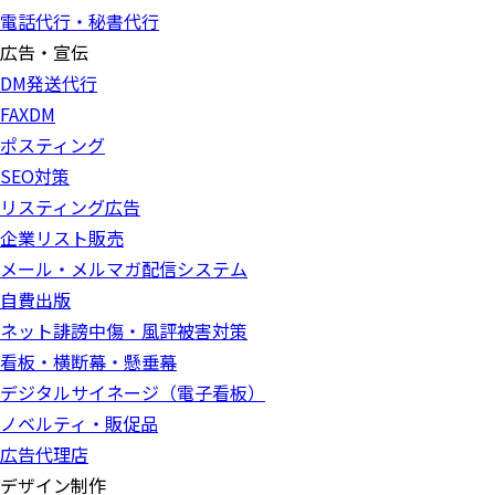
電話代行・秘書代行
広告・宣伝
DM発送代行
FAXDM
ポスティング
SEO対策
リスティング広告
企業リスト販売
メール・メルマガ配信システム
自費出版
ネット誹謗中傷・風評被害対策
看板・横断幕・懸垂幕
デジタルサイネージ（電子看板）
ノベルティ・販促品
広告代理店
デザイン制作