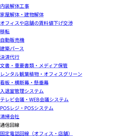
内装解体工事
家屋解体・建物解体
オフィスや店舗の賃料値下げ交渉
移転
自動販売機
建築パース
決済代行
文書・重要書類・メディア保管
レンタル観葉植物・オフィスグリーン
看板・横断幕・懸垂幕
入退室管理システム
テレビ会議・WEB会議システム
POSレジ・POSシステム
清掃会社
通信回線
固定電話回線（オフィス・店舗）