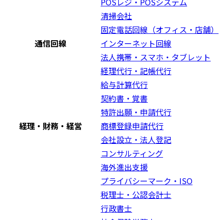
POSレジ・POSシステム
清掃会社
固定電話回線（オフィス・店舗）
通信回線
インターネット回線
法人携帯・スマホ・タブレット
経理代行・記帳代行
給与計算代行
契約書・覚書
特許出願・申請代行
経理・財務・経営
商標登録申請代行
会社設立・法人登記
コンサルティング
海外進出支援
プライバシーマーク・ISO
税理士・公認会計士
行政書士