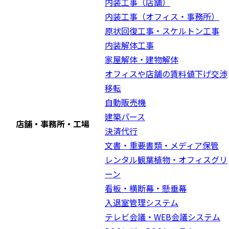
内装工事（店舗）
内装工事（オフィス・事務所）
原状回復工事・スケルトン工事
内装解体工事
家屋解体・建物解体
オフィスや店舗の賃料値下げ交渉
移転
自動販売機
建築パース
店舗・事務所・工場
決済代行
文書・重要書類・メディア保管
レンタル観葉植物・オフィスグリ
ーン
看板・横断幕・懸垂幕
入退室管理システム
テレビ会議・WEB会議システム