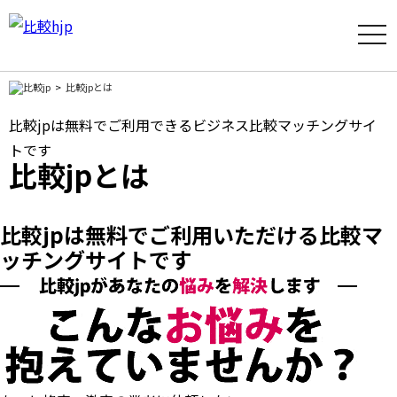
t
o
g
g
l
比較jpとは
e
n
比較jpは無料でご利用できるビジネス比較マッチングサイ
a
v
トです
i
比較jpとは
g
a
t
i
o
比較jpは無料でご利用いただける比較マ
n
ッチングサイトです