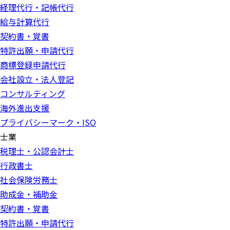
経理代行・記帳代行
給与計算代行
契約書・覚書
特許出願・申請代行
商標登録申請代行
会社設立・法人登記
コンサルティング
海外進出支援
プライバシーマーク・ISO
士業
税理士・公認会計士
行政書士
社会保険労務士
助成金・補助金
契約書・覚書
特許出願・申請代行