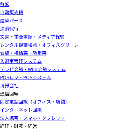
移転
自動販売機
建築パース
決済代行
文書・重要書類・メディア保管
レンタル観葉植物・オフィスグリーン
看板・横断幕・懸垂幕
入退室管理システム
テレビ会議・WEB会議システム
POSレジ・POSシステム
清掃会社
通信回線
固定電話回線（オフィス・店舗）
インターネット回線
法人携帯・スマホ・タブレット
経理・財務・経営