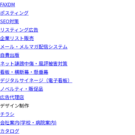
FAXDM
ポスティング
SEO対策
リスティング広告
企業リスト販売
メール・メルマガ配信システム
自費出版
ネット誹謗中傷・風評被害対策
看板・横断幕・懸垂幕
デジタルサイネージ（電子看板）
ノベルティ・販促品
広告代理店
デザイン制作
チラシ
会社案内(学校・病院案内)
カタログ