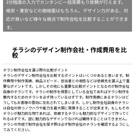
3分程度の入力でカンタンに一括見積もり依頼が行えます。
格安・激安などの価格面はもちろん、デザイン力がある、対
応が良いなど様々な視点で制作会社を比較することができま
す。
チラシのデザイン制作会社・作成費用を比
較
チラシ制作会社を選ぶ際の比較ポイント
チラシのデザイン制作会社を比較するポイントはいくつかあると思います。制
作費用や制作実績、納品スピード、担当者との相性などは依頼先を選ぶ上で重
要なポイントです。しかしその他にも重要な比較ポイントとなるのが制作会社
自身のチラシです。チラシの制作を得意としている会社であればチラシ制作を
案内するためのチラシを必ず持っているはずです。制作実績にあるチラシはど
うしてもお客様の意向に左右されてしまいます。しかし制作会社自身のチラシ
は自社の持つノウハウや能力を最大限に発揮することが出来ます。もしもその
チラシが魅力的な物であれば、依頼するチラシも魅力的なデザインで作ってく
れるはずです。逆に魅力的なデザインでなければ期待することはできません。
チラシの作成で制作会社を探す際は必ず制作会社のチラシを確認するようにし
てみてください。