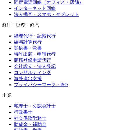
固定電話回線（オフィス・店舗）
インターネット回線
法人携帯・スマホ・タブレット
経理・財務・経営
経理代行・記帳代行
給与計算代行
契約書・覚書
特許出願・申請代行
商標登録申請代行
会社設立・法人登記
コンサルティング
海外進出支援
プライバシーマーク・ISO
士業
税理士・公認会計士
行政書士
社会保険労務士
助成金・補助金