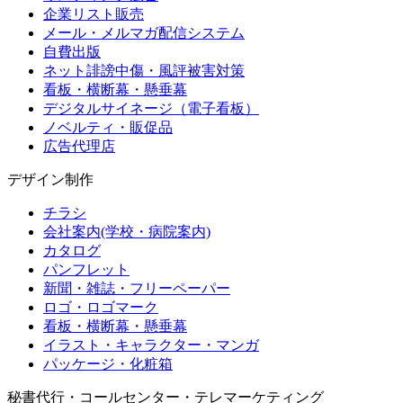
企業リスト販売
メール・メルマガ配信システム
自費出版
ネット誹謗中傷・風評被害対策
看板・横断幕・懸垂幕
デジタルサイネージ（電子看板）
ノベルティ・販促品
広告代理店
デザイン制作
チラシ
会社案内(学校・病院案内)
カタログ
パンフレット
新聞・雑誌・フリーペーパー
ロゴ・ロゴマーク
看板・横断幕・懸垂幕
イラスト・キャラクター・マンガ
パッケージ・化粧箱
秘書代行・コールセンター・テレマーケティング