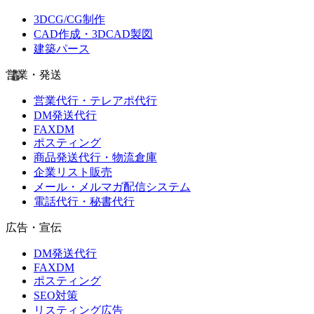
3DCG/CG制作
CAD作成・3DCAD製図
建築パース
営業・発送
営業代行・テレアポ代行
DM発送代行
FAXDM
ポスティング
商品発送代行・物流倉庫
企業リスト販売
メール・メルマガ配信システム
電話代行・秘書代行
広告・宣伝
DM発送代行
FAXDM
ポスティング
SEO対策
リスティング広告