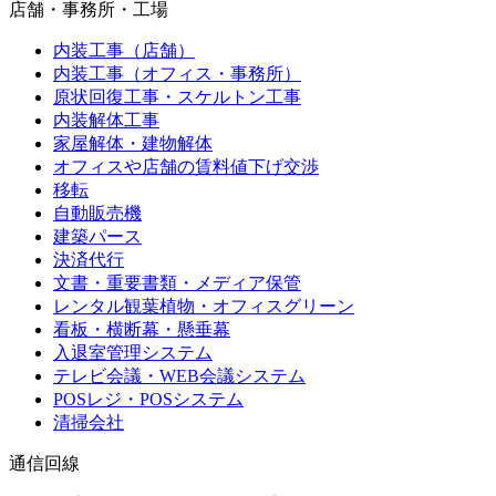
店舗・事務所・工場
内装工事（店舗）
内装工事（オフィス・事務所）
原状回復工事・スケルトン工事
内装解体工事
家屋解体・建物解体
オフィスや店舗の賃料値下げ交渉
移転
自動販売機
建築パース
決済代行
文書・重要書類・メディア保管
レンタル観葉植物・オフィスグリーン
看板・横断幕・懸垂幕
入退室管理システム
テレビ会議・WEB会議システム
POSレジ・POSシステム
清掃会社
通信回線