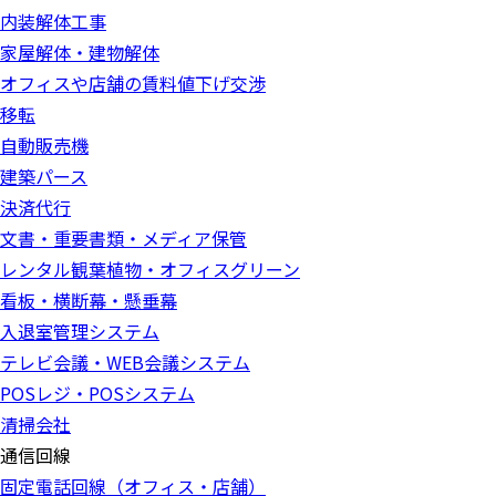
内装解体工事
家屋解体・建物解体
オフィスや店舗の賃料値下げ交渉
移転
自動販売機
建築パース
決済代行
文書・重要書類・メディア保管
レンタル観葉植物・オフィスグリーン
看板・横断幕・懸垂幕
入退室管理システム
テレビ会議・WEB会議システム
POSレジ・POSシステム
清掃会社
通信回線
固定電話回線（オフィス・店舗）