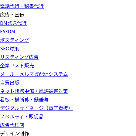
電話代行・秘書代行
広告・宣伝
DM発送代行
FAXDM
ポスティング
SEO対策
リスティング広告
企業リスト販売
メール・メルマガ配信システム
自費出版
ネット誹謗中傷・風評被害対策
看板・横断幕・懸垂幕
デジタルサイネージ（電子看板）
ノベルティ・販促品
広告代理店
デザイン制作