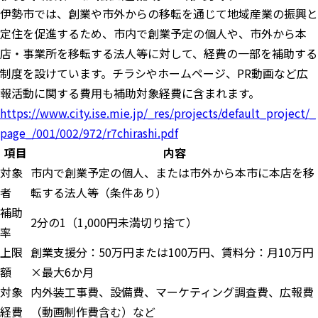
伊勢市では、創業や市外からの移転を通じて地域産業の振興と
定住を促進するため、市内で創業予定の個人や、市外から本
店・事業所を移転する法人等に対して、経費の一部を補助する
制度を設けています。チラシやホームページ、PR動画など広
報活動に関する費用も補助対象経費に含まれます。
https://www.city.ise.mie.jp/_res/projects/default_project/_
page_/001/002/972/r7chirashi.pdf
項目
内容
対象
市内で創業予定の個人、または市外から本市に本店を移
者
転する法人等（条件あり）
補助
2分の1（1,000円未満切り捨て）
率
上限
創業支援分：50万円または100万円、賃料分：月10万円
額
×最大6か月
対象
内外装工事費、設備費、マーケティング調査費、広報費
経費
（動画制作費含む）など