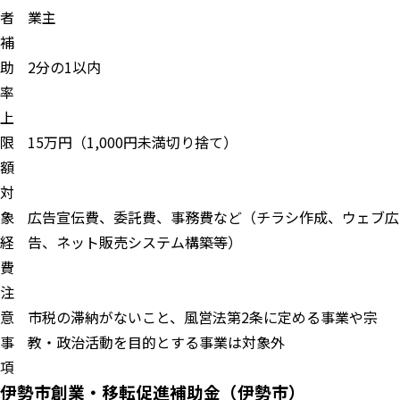
者
業主
補
助
2分の1以内
率
上
限
15万円（1,000円未満切り捨て）
額
対
象
広告宣伝費、委託費、事務費など（チラシ作成、ウェブ広
経
告、ネット販売システム構築等）
費
注
意
市税の滞納がないこと、風営法第2条に定める事業や宗
事
教・政治活動を目的とする事業は対象外
項
伊勢市創業・移転促進補助金（伊勢市）