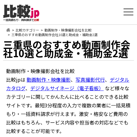
t
o
g
g
l
比較カテゴリー
動画制作・映像撮影会社を比較
e
三重県のおすすめ動画制作会社10選と助成金・補助金2選
n
三重県のおすすめ動画制作会
a
v
社10選と助成金・補助金2選
i
g
a
t
動画制作・映像撮影会社を比較
i
o
比較jpは
動画制作・映像撮影
、
写真撮影代行
、
デジタル
n
カタログ
、
デジタルサイネージ（電子看板）
など様々な
カテゴリーに関してかんたんに比べることのできる比較
サイトです。最短3分程度の入力で複数の業者に一括見積
もり・一括資料請求が行えます。激安・格安など費用の
比較はもちろん、サービス内容や担当者の対応などでも
比較することが可能です。