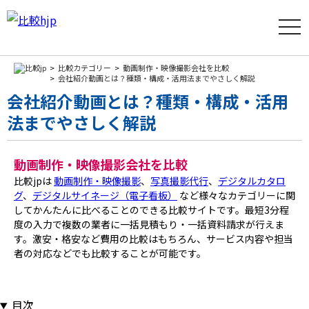
t
o
g
g
l
比較カテゴリー
動画制作・映像撮影会社を比較
e
会社紹介動画とは？種類・構成・活用法までやさしく解説
n
会社紹介動画とは？種類・構成・活用
a
v
法までやさしく解説
i
g
a
t
i
動画制作・映像撮影会社を比較
o
比較jpは
動画制作・映像撮影
、
写真撮影代行
、
デジタルカタロ
n
グ
、
デジタルサイネージ（電子看板）
など様々なカテゴリーに関
してかんたんに比べることのできる比較サイトです。最短3分程
度の入力で複数の業者に一括見積もり・一括資料請求が行えま
す。激安・格安など費用の比較はもちろん、サービス内容や担当
者の対応などでも比較することが可能です。
目次