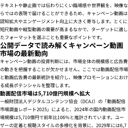
テキストや静止画では伝わりにくい臨場感や世界観を、映像な
らではの表現で届けることができるため、キャンペーン動画は
認知拡大やエンゲージメント向上に大きく寄与します。とくに
短尺動画や縦型動画の需要が高まるなかで、ターゲットに適し
たフォーマットを選ぶことも重要なポイントです。
公開データで読み解くキャンペーン動画
市場の最新動向
キャンペーン動画の投資判断には、市場全体の規模感と広告費
の動きを把握することが欠かせません。ここでは動画配信市場
と動画広告費の最新統計を紹介し、映像プロモーションにおけ
る成長ポテンシャルを整理します。
動画配信市場は5,710億円規模へ拡大
一般財団法人デジタルコンテンツ協会（DCAJ）の「動画配信
市場調査レポート2025」によると、2024年の国内動画配信市
場規模は5,710億円で前年比106％と推計されています。ユー
ザーの定着と視聴スタイルの多様化を背景に、2029年には6,7