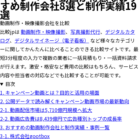
すめ制作会社8選と制作実績19
選
動画制作・映像撮影会社を比較
比較jpは
動画制作・映像撮影
、
写真撮影代行
、
デジタルカタ
ログ
、
デジタルサイネージ（電子看板）
など様々なカテゴリ
ーに関してかんたんに比べることのできる比較サイトです。最
短3分程度の入力で複数の業者に一括見積もり・一括資料請求
が行えます。激安・格安など費用の比較はもちろん、サービス
内容や担当者の対応などでも比較することが可能です。
目次
1. キャンペーン動画とは？目的と活用の場面
2. 公開データで読み解くキャンペーン動画市場の最新動向
2-1. 動画配信市場は5,710億円規模へ拡大
2-2. 動画広告費は8,439億円で広告種別トップの成長率
3. おすすめの動画制作会社と制作実績・事例一覧
3-1. 株式会社gootbox