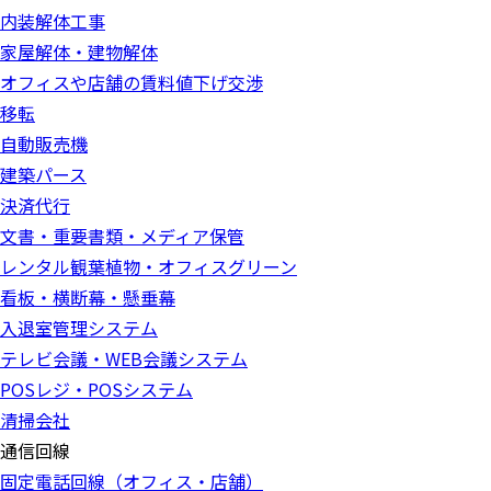
内装解体工事
家屋解体・建物解体
オフィスや店舗の賃料値下げ交渉
移転
自動販売機
建築パース
決済代行
文書・重要書類・メディア保管
レンタル観葉植物・オフィスグリーン
看板・横断幕・懸垂幕
入退室管理システム
テレビ会議・WEB会議システム
POSレジ・POSシステム
清掃会社
通信回線
固定電話回線（オフィス・店舗）