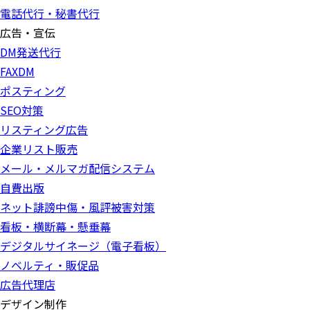
電話代行・秘書代行
広告・宣伝
DM発送代行
FAXDM
ポスティング
SEO対策
リスティング広告
企業リスト販売
メール・メルマガ配信システム
自費出版
ネット誹謗中傷・風評被害対策
看板・横断幕・懸垂幕
デジタルサイネージ（電子看板）
ノベルティ・販促品
広告代理店
デザイン制作