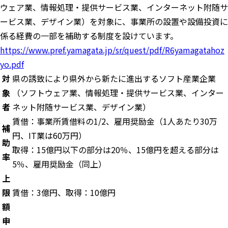
ウェア業、情報処理・提供サービス業、インターネット附随サ
ービス業、デザイン業）を対象に、事業所の設置や設備投資に
係る経費の一部を補助する制度を設けています。
https://www.pref.yamagata.jp/sr/quest/pdf/R6yamagatahoz
yo.pdf
対
県の誘致により県外から新たに進出するソフト産業企業
象
（ソフトウェア業、情報処理・提供サービス業、インター
者
ネット附随サービス業、デザイン業）
賃借：事業所賃借料の1/2、雇用奨励金（1人あたり30万
補
円、IT業は60万円）
助
取得：15億円以下の部分は20％、15億円を超える部分は
率
5％、雇用奨励金（同上）
上
限
賃借：3億円、取得：10億円
額
申