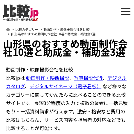
t
o
g
g
l
比較カテゴリー
動画制作・映像撮影会社を比較
e
山形県のおすすめ動画制作会社10選と助成金・補助金3選
n
山形県のおすすめ動画制作会
a
v
社10選と助成金・補助金3選
i
g
a
t
動画制作・映像撮影会社を比較
i
o
比較jpは
動画制作・映像撮影
、
写真撮影代行
、
デジタル
n
カタログ
、
デジタルサイネージ（電子看板）
など様々な
カテゴリーに関してかんたんに比べることのできる比較
サイトです。最短3分程度の入力で複数の業者に一括見積
もり・一括資料請求が行えます。激安・格安など費用の
比較はもちろん、サービス内容や担当者の対応などでも
比較することが可能です。