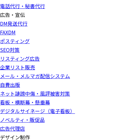
電話代行・秘書代行
広告・宣伝
DM発送代行
FAXDM
ポスティング
SEO対策
リスティング広告
企業リスト販売
メール・メルマガ配信システム
自費出版
ネット誹謗中傷・風評被害対策
看板・横断幕・懸垂幕
デジタルサイネージ（電子看板）
ノベルティ・販促品
広告代理店
デザイン制作