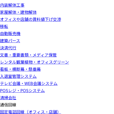
内装解体工事
家屋解体・建物解体
オフィスや店舗の賃料値下げ交渉
移転
自動販売機
建築パース
決済代行
文書・重要書類・メディア保管
レンタル観葉植物・オフィスグリーン
看板・横断幕・懸垂幕
入退室管理システム
テレビ会議・WEB会議システム
POSレジ・POSシステム
清掃会社
通信回線
固定電話回線（オフィス・店舗）