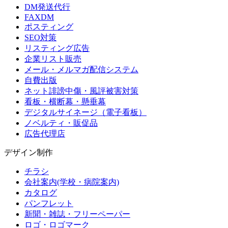
DM発送代行
FAXDM
ポスティング
SEO対策
リスティング広告
企業リスト販売
メール・メルマガ配信システム
自費出版
ネット誹謗中傷・風評被害対策
看板・横断幕・懸垂幕
デジタルサイネージ（電子看板）
ノベルティ・販促品
広告代理店
デザイン制作
チラシ
会社案内(学校・病院案内)
カタログ
パンフレット
新聞・雑誌・フリーペーパー
ロゴ・ロゴマーク