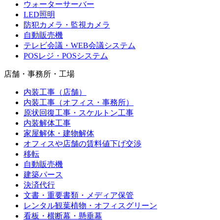
ウォーターサーバー
LED照明
防犯カメラ・監視カメラ
自動販売機
テレビ会議・WEB会議システム
POSレジ・POSシステム
店舗・事務所・工場
内装工事（店舗）
内装工事（オフィス・事務所）
原状回復工事・スケルトン工事
内装解体工事
家屋解体・建物解体
オフィスや店舗の賃料値下げ交渉
移転
自動販売機
建築パース
決済代行
文書・重要書類・メディア保管
レンタル観葉植物・オフィスグリーン
看板・横断幕・懸垂幕