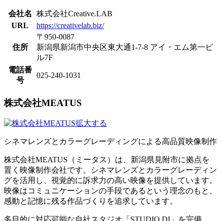
会社名
株式会社Creative.LAB
URL
https://creativelab.biz/
〒950-0087
住所
新潟県新潟市中央区東大通1-7-8 アイ・エム第一ビ
ル7F
電話番
025-240-1031
号
株式会社MEATUS
拡大する
シネマレンズとカラーグレーディングによる高品質映像制作
株式会社MEATUS（ミータス）は、新潟県見附市に拠点を
置く映像制作会社です。シネマレンズとカラーグレーディン
グを活用し、視覚的に訴求力の高い映像を提供しています。
映像はコミュニケーションの手段であるという理念のもと、
感動と記憶に残る作品づくりを追求しています。
多目的に対応可能な自社スタジオ「STUDIO DI」を完備