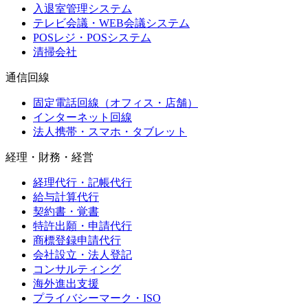
入退室管理システム
テレビ会議・WEB会議システム
POSレジ・POSシステム
清掃会社
通信回線
固定電話回線（オフィス・店舗）
インターネット回線
法人携帯・スマホ・タブレット
経理・財務・経営
経理代行・記帳代行
給与計算代行
契約書・覚書
特許出願・申請代行
商標登録申請代行
会社設立・法人登記
コンサルティング
海外進出支援
プライバシーマーク・ISO