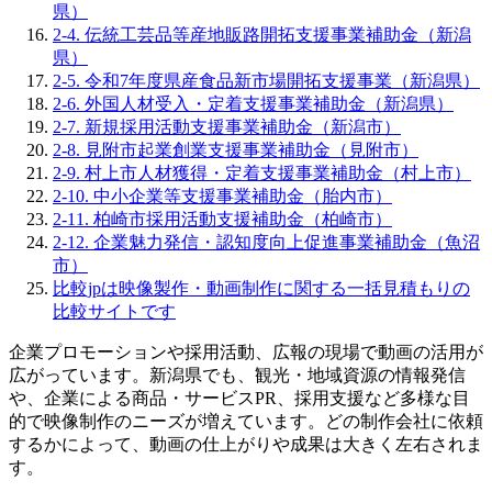
県）
2-4. 伝統工芸品等産地販路開拓支援事業補助金（新潟
県）
2-5. 令和7年度県産食品新市場開拓支援事業（新潟県）
2-6. 外国人材受入・定着支援事業補助金（新潟県）
2-7. 新規採用活動支援事業補助金（新潟市）
2-8. 見附市起業創業支援事業補助金（見附市）
2-9. 村上市人材獲得・定着支援事業補助金（村上市）
2-10. 中小企業等支援事業補助金（胎内市）
2-11. 柏崎市採用活動支援補助金（柏崎市）
2-12. 企業魅力発信・認知度向上促進事業補助金（魚沼
市）
比較jpは映像製作・動画制作に関する一括見積もりの
比較サイトです
企業プロモーションや採用活動、広報の現場で動画の活用が
広がっています。新潟県でも、観光・地域資源の情報発信
や、企業による商品・サービスPR、採用支援など多様な目
的で映像制作のニーズが増えています。どの制作会社に依頼
するかによって、動画の仕上がりや成果は大きく左右されま
す。