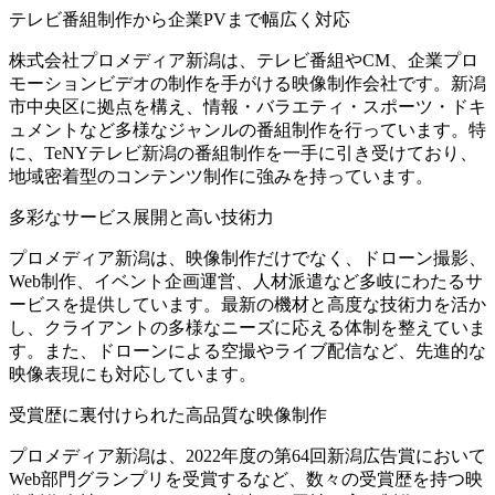
テレビ番組制作から企業PVまで幅広く対応
株式会社プロメディア新潟は、テレビ番組やCM、企業プロ
モーションビデオの制作を手がける映像制作会社です。新潟
市中央区に拠点を構え、情報・バラエティ・スポーツ・ドキ
ュメントなど多様なジャンルの番組制作を行っています。特
に、TeNYテレビ新潟の番組制作を一手に引き受けており、
地域密着型のコンテンツ制作に強みを持っています。
多彩なサービス展開と高い技術力
プロメディア新潟は、映像制作だけでなく、ドローン撮影、
Web制作、イベント企画運営、人材派遣など多岐にわたるサ
ービスを提供しています。最新の機材と高度な技術力を活か
し、クライアントの多様なニーズに応える体制を整えていま
す。また、ドローンによる空撮やライブ配信など、先進的な
映像表現にも対応しています。
受賞歴に裏付けられた高品質な映像制作
プロメディア新潟は、2022年度の第64回新潟広告賞において
Web部門グランプリを受賞するなど、数々の受賞歴を持つ映