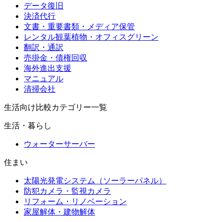
データ復旧
決済代行
文書・重要書類・メディア保管
レンタル観葉植物・オフィスグリーン
翻訳・通訳
売掛金・債権回収
海外進出支援
マニュアル
清掃会社
生活向け比較カテゴリー一覧
生活・暮らし
ウォーターサーバー
住まい
太陽光発電システム（ソーラーパネル）
防犯カメラ・監視カメラ
リフォーム・リノベーション
家屋解体・建物解体