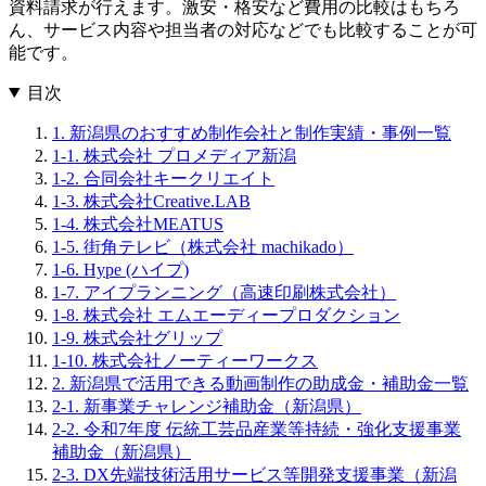
資料請求が行えます。激安・格安など費用の比較はもちろ
ん、サービス内容や担当者の対応などでも比較することが可
能です。
目次
1. 新潟県のおすすめ制作会社と制作実績・事例一覧
1-1. 株式会社 プロメディア新潟
1-2. 合同会社キークリエイト
1-3. 株式会社Creative.LAB
1-4. 株式会社MEATUS
1-5. 街角テレビ（株式会社 machikado）
1-6. Hype (ハイプ)
1-7. アイプランニング（高速印刷株式会社）
1-8. 株式会社 エムエーディープロダクション
1-9. 株式会社グリップ
1-10. 株式会社ノーティーワークス
2. 新潟県で活用できる動画制作の助成金・補助金一覧
2-1. 新事業チャレンジ補助金（新潟県）
2-2. 令和7年度 伝統工芸品産業等持続・強化支援事業
補助金（新潟県）
2-3. DX先端技術活用サービス等開発支援事業（新潟