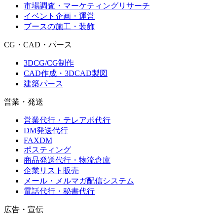
市場調査・マーケティングリサーチ
イベント企画・運営
ブースの施工・装飾
CG・CAD・パース
3DCG/CG制作
CAD作成・3DCAD製図
建築パース
営業・発送
営業代行・テレアポ代行
DM発送代行
FAXDM
ポスティング
商品発送代行・物流倉庫
企業リスト販売
メール・メルマガ配信システム
電話代行・秘書代行
広告・宣伝