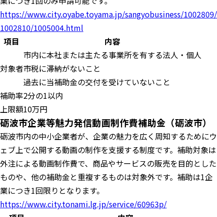
業につき1回のみ申請可能です。
https://www.city.oyabe.toyama.jp/sangyobusiness/1002809/
1002810/1005004.html
項目
内容
市内に本社または主たる事業所を有する法人・個人
対象者
市税に滞納がないこと
過去に当補助金の交付を受けていないこと
補助率
2分の1以内
上限額
10万円
砺波市企業等魅力発信動画制作費補助金（砺波市）
砺波市内の中小企業者が、企業の魅力を広く周知するためにウ
ェブ上で公開する動画の制作を支援する制度です。補助対象は
外注による動画制作費で、商品やサービスの販売を目的とした
ものや、他の補助金と重複するものは対象外です。補助は1企
業につき1回限りとなります。
https://www.city.tonami.lg.jp/service/60963p/