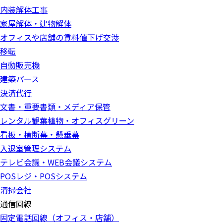
内装解体工事
家屋解体・建物解体
オフィスや店舗の賃料値下げ交渉
移転
自動販売機
建築パース
決済代行
文書・重要書類・メディア保管
レンタル観葉植物・オフィスグリーン
看板・横断幕・懸垂幕
入退室管理システム
テレビ会議・WEB会議システム
POSレジ・POSシステム
清掃会社
通信回線
固定電話回線（オフィス・店舗）