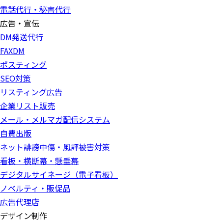
電話代行・秘書代行
広告・宣伝
DM発送代行
FAXDM
ポスティング
SEO対策
リスティング広告
企業リスト販売
メール・メルマガ配信システム
自費出版
ネット誹謗中傷・風評被害対策
看板・横断幕・懸垂幕
デジタルサイネージ（電子看板）
ノベルティ・販促品
広告代理店
デザイン制作