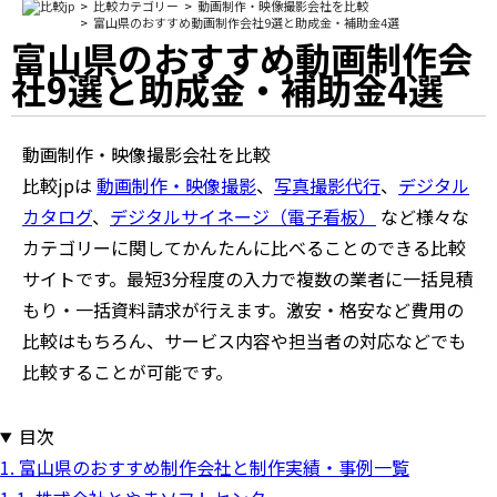
比較カテゴリー
動画制作・映像撮影会社を比較
富山県のおすすめ動画制作会社9選と助成金・補助金4選
富山県のおすすめ動画制作会
社9選と助成金・補助金4選
動画制作・映像撮影会社を比較
比較jpは
動画制作・映像撮影
、
写真撮影代行
、
デジタル
カタログ
、
デジタルサイネージ（電子看板）
など様々な
カテゴリーに関してかんたんに比べることのできる比較
サイトです。最短3分程度の入力で複数の業者に一括見積
もり・一括資料請求が行えます。激安・格安など費用の
比較はもちろん、サービス内容や担当者の対応などでも
比較することが可能です。
目次
1. 富山県のおすすめ制作会社と制作実績・事例一覧