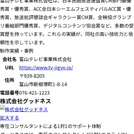
富山テレビ事業株式会社は、日本民間放送連盟賞CM部門最優
秀賞・優秀賞、ACC全日本シーエムフェスティバルACC賞・優
秀賞、放送批評懇談会ギャラクシー賞CM賞、全映協グランプ
リ番組部門優秀賞、デジタルコンテンツ協会賞など、多数の受
賞歴を持っています。これらの実績が、同社の高い技術力と信
頼性を示しています。
制作実績・事例
会社名
富山テレビ事業株式会社
URL
https://www.tv-jigyo.jp/
〒939-8205
住所
富山市新根塚町1-8-14
電話番号
076-421-1223
株式会社グッドネス
拡大する
専任コンサルタントによる1対1のサポート体制