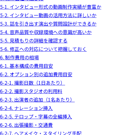
5-1. インタビュー形式の動画制作実績が豊富か
5-2. インタビュー動画の活用方法に詳しいか
5-3. 話を引き出す演出や質問設計ができるか
5-4. 音声品質や収録環境への意識が高いか
5-5. 見積もりの詳細を確認する
5-6. 修正への対応について把握しておく
6. 制作費用の相場
6-1. 基本構成の費用目安
6-2. オプション別の追加費用目安
6-2-1. 撮影日数（1日あたり）
6-2-2. 撮影スタジオの利用料
6-2-3. 出演者の追加（1名あたり）
6-2-4. ナレーション挿入
6-2-5. テロップ・字幕の全編挿入
6-2-6. 出張撮影・交通費
6-2-7. ヘアメイク・スタイリング手配