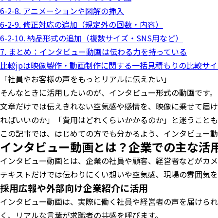
6-2-8. アニメーションや図解の挿入
6-2-9. 修正対応の追加（規定外の回数・内容）
6-2-10. 納品形式の追加（複数サイズ・SNS用など）
7. まとめ：インタビュー動画は伝わる力を持っている
比較jpは映像製作・動画制作に関する一括見積もりの比較サ
「社員やお客様の声をもっとリアルに伝えたい」
そんなときに活用したいのが、インタビュー形式の動画です。
文章だけでは伝えきれない空気感や感情を、映像に乗せて届け
ればいいのか」「費用はどれくらいかかるのか」と迷うことも
この記事では、はじめての方でも分かるよう、インタビュー動
インタビュー動画とは？企業での主な活
インタビュー動画とは、企業の社員や顧客、経営者などがカメ
テキストだけでは伝わりにくい想いや空気感、現場の雰囲気を
採用広報や外部向け企業紹介に活用
インタビュー動画は、実際に働く社員や経営者の声を届けられ
く、リアルな言葉が求職者の共感を呼びます。