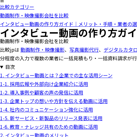
比較カテゴリー
動画制作・映像撮影会社を比較
インタビュー動画の作り方ガイド｜メリット・手順・業者の選
インタビュー動画の作り方ガイ
動画制作・映像撮影会社を比較
比較jpは
動画制作・映像撮影
、
写真撮影代行
、
デジタルカタ
分程度の入力で複数の業者に一括見積もり・一括資料請求が行
目次
1. インタビュー動画とは？企業での主な活用シーン
1-1. 採用広報や外部向け企業紹介に活用
1-2. 導入事例や顧客の声の発信に活用
1-3. 企業トップの想いや方針を伝える動画に活用
1-4. 社内のコミュニケーション強化に活用
1-5. 新サービス・新製品のリリース発表に活用
1-6. 教育・ナレッジ共有のための動画に活用
2. インタビュー動画のメリット