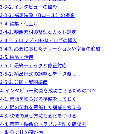
3-3-2. インタビューの撮影
3-3-3. 補足映像（Bロール）の撮影
3-4. 編集・仕上げ
3-4-1. 映像素材の整理とカット選定
3-4-2. テロップ・BGM・ロゴの挿入
3-4-3. 必要に応じたナレーションや字幕の追加
3-5. 納品・活用
3-5-1. 最終チェックと修正対応
3-5-2. 納品形式の調整とデータ渡し
3-5-3. 公開・展開準備
4. インタビュー動画を成功させるためのコツ
4-1. 緊張を和らげる準備をしておく
4-2. 話の流れを意識した構成を考える
4-3. 映像の見せ方にも変化をつける
4-4. 音声・映像のトラブルを防ぐ確認を
5. 制作会社の選び方