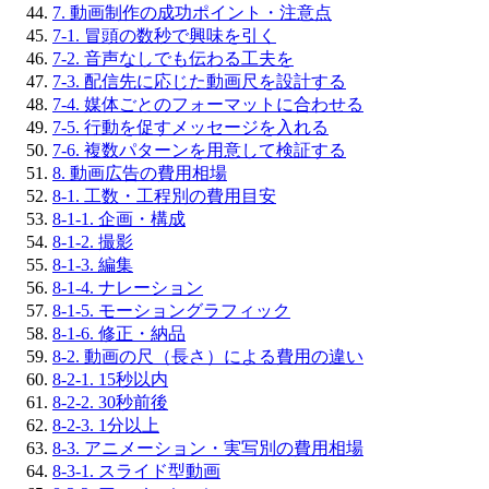
7. 動画制作の成功ポイント・注意点
7-1. 冒頭の数秒で興味を引く
7-2. 音声なしでも伝わる工夫を
7-3. 配信先に応じた動画尺を設計する
7-4. 媒体ごとのフォーマットに合わせる
7-5. 行動を促すメッセージを入れる
7-6. 複数パターンを用意して検証する
8. 動画広告の費用相場
8-1. 工数・工程別の費用目安
8-1-1. 企画・構成
8-1-2. 撮影
8-1-3. 編集
8-1-4. ナレーション
8-1-5. モーショングラフィック
8-1-6. 修正・納品
8-2. 動画の尺（長さ）による費用の違い
8-2-1. 15秒以内
8-2-2. 30秒前後
8-2-3. 1分以上
8-3. アニメーション・実写別の費用相場
8-3-1. スライド型動画