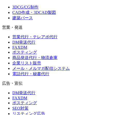
3DCG/CG制作
CAD作成・3DCAD製図
建築パース
営業・発送
営業代行・テレアポ代行
DM発送代行
FAXDM
ポスティング
商品発送代行・物流倉庫
企業リスト販売
メール・メルマガ配信システム
電話代行・秘書代行
広告・宣伝
DM発送代行
FAXDM
ポスティング
SEO対策
リスティング広告