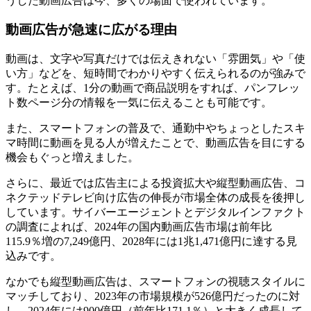
うした動画広告は今、多くの場面で使われています。
動画広告が急速に広がる理由
動画は、文字や写真だけでは伝えきれない「雰囲気」や「使
い方」などを、短時間でわかりやすく伝えられるのが強みで
す。たとえば、1分の動画で商品説明をすれば、パンフレッ
ト数ページ分の情報を一気に伝えることも可能です。
また、スマートフォンの普及で、通勤中やちょっとしたスキ
マ時間に動画を見る人が増えたことで、動画広告を目にする
機会もぐっと増えました。
さらに、最近では広告主による投資拡大や縦型動画広告、コ
ネクテッドテレビ向け広告の伸長が市場全体の成長を後押し
しています。サイバーエージェントとデジタルインファクト
の調査によれば、2024年の国内動画広告市場は前年比
115.9％増の7,249億円、2028年には1兆1,471億円に達する見
込みです。
なかでも縦型動画広告は、スマートフォンの視聴スタイルに
マッチしており、2023年の市場規模が526億円だったのに対
し、2024年には900億円（前年比171.1％）と大きく成長して