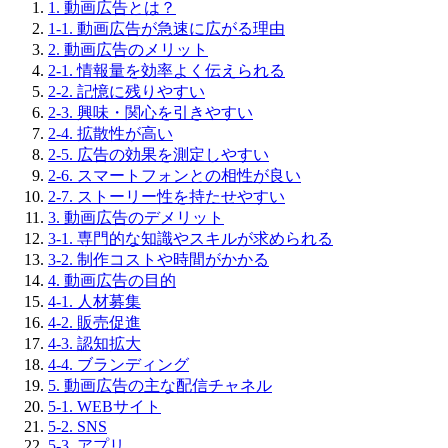
1. 動画広告とは？
1-1. 動画広告が急速に広がる理由
2. 動画広告のメリット
2-1. 情報量を効率よく伝えられる
2-2. 記憶に残りやすい
2-3. 興味・関心を引きやすい
2-4. 拡散性が高い
2-5. 広告の効果を測定しやすい
2-6. スマートフォンとの相性が良い
2-7. ストーリー性を持たせやすい
3. 動画広告のデメリット
3-1. 専門的な知識やスキルが求められる
3-2. 制作コストや時間がかかる
4. 動画広告の目的
4-1. 人材募集
4-2. 販売促進
4-3. 認知拡大
4-4. ブランディング
5. 動画広告の主な配信チャネル
5-1. WEBサイト
5-2. SNS
5-3. アプリ