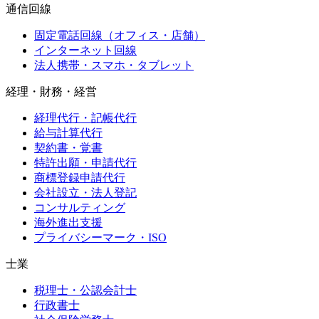
通信回線
固定電話回線（オフィス・店舗）
インターネット回線
法人携帯・スマホ・タブレット
経理・財務・経営
経理代行・記帳代行
給与計算代行
契約書・覚書
特許出願・申請代行
商標登録申請代行
会社設立・法人登記
コンサルティング
海外進出支援
プライバシーマーク・ISO
士業
税理士・公認会計士
行政書士