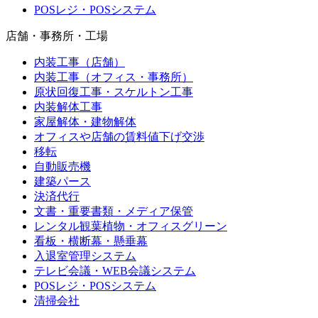
POSレジ・POSシステム
店舗・事務所・工場
内装工事（店舗）
内装工事（オフィス・事務所）
原状回復工事・スケルトン工事
内装解体工事
家屋解体・建物解体
オフィスや店舗の賃料値下げ交渉
移転
自動販売機
建築パース
決済代行
文書・重要書類・メディア保管
レンタル観葉植物・オフィスグリーン
看板・横断幕・懸垂幕
入退室管理システム
テレビ会議・WEB会議システム
POSレジ・POSシステム
清掃会社