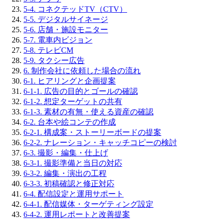
5-4. コネクテッドTV（CTV）
5-5. デジタルサイネージ
5-6. 店舗・施設モニター
5-7. 電車内ビジョン
5-8. テレビCM
5-9. タクシー広告
6. 制作会社に依頼した場合の流れ
6-1. ヒアリングと企画提案
6-1-1. 広告の目的とゴールの確認
6-1-2. 想定ターゲットの共有
6-1-3. 素材の有無・使える資産の確認
6-2. 台本や絵コンテの作成
6-2-1. 構成案・ストーリーボードの提案
6-2-2. ナレーション・キャッチコピーの検討
6-3. 撮影・編集・仕上げ
6-3-1. 撮影準備と当日の対応
6-3-2. 編集・演出の工程
6-3-3. 初稿確認と修正対応
6-4. 配信設定と運用サポート
6-4-1. 配信媒体・ターゲティング設定
6-4-2. 運用レポートと改善提案