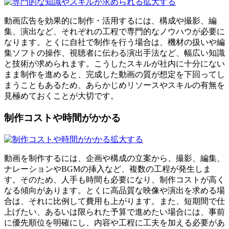
拡大する
動画広告を効果的に制作・活用するには、構成や撮影、編
集、演出など、それぞれの工程で専門的なノウハウが必要に
なります。とくに自社で制作を行う場合は、機材の扱いや編
集ソフトの操作、視聴者に伝わる演出手法など、幅広い知識
と技術が求められます。こうしたスキルが社内に十分にない
まま制作を進めると、完成した動画の質が想定を下回ってし
まうこともあるため、あらかじめリソースやスキルの有無を
見極めておくことが大切です。
制作コストや時間がかかる
拡大する
動画を制作するには、企画や構成の立案から、撮影、編集、
ナレーションやBGMの挿入など、複数の工程が発生しま
す。そのため、人手も時間も必要になり、制作コストが高く
なる傾向があります。とくに高品質な映像や演出を求める場
合は、それに比例して費用も上がります。また、短期間で仕
上げたい、あるいは限られた予算で進めたい場合には、事前
に優先順位を明確にし、内容や工程に工夫を加える必要があ