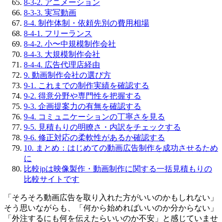
8-3-2. アニメーション
8-3-3. 実写動画
8-4. 制作体制・依頼先別の費用相場
8-4-1. フリーランス
8-4-2. 小〜中規模制作会社
8-4-3. 大規模制作会社
8-4-4. 広告代理店経由
9. 動画制作会社の選び方
9-1. これまでの制作実績を確認する
9-2. 得意分野や専門性を把握する
9-3. 企画提案力の有無を確認する
9-4. コミュニケーションの丁寧さを見る
9-5. 見積もりの明瞭さ・内訳をチェックする
9-6. 修正対応の柔軟性があるか確認する
10. まとめ：はじめての動画広告制作を成功させるため
に
比較jpは映像製作・動画制作に関する一括見積もりの
比較サイトです
「そろそろ動画広告を取り入れた方がいいのかもしれない」
そう思いながらも、「何から始めればいいのか分からない」
「外注するにも何を伝えたらいいのか不安」と感じていませ