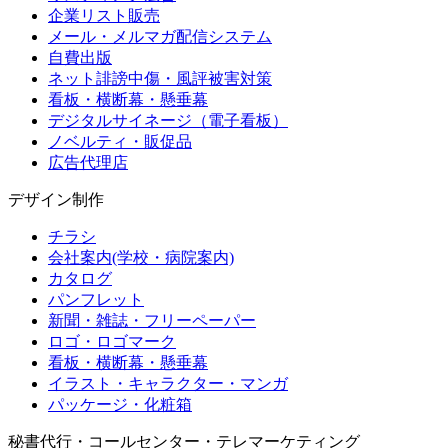
企業リスト販売
メール・メルマガ配信システム
自費出版
ネット誹謗中傷・風評被害対策
看板・横断幕・懸垂幕
デジタルサイネージ（電子看板）
ノベルティ・販促品
広告代理店
デザイン制作
チラシ
会社案内(学校・病院案内)
カタログ
パンフレット
新聞・雑誌・フリーペーパー
ロゴ・ロゴマーク
看板・横断幕・懸垂幕
イラスト・キャラクター・マンガ
パッケージ・化粧箱
秘書代行・コールセンター・テレマーケティング