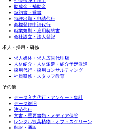
社会保険労務士
助成金・補助金
契約書・覚書
特許出願・申請代行
商標登録申請代行
就業規則・雇用契約書
会社設立・法人登記
求人・採用・研修
求人媒体・求人広告代理店
人材紹介・人材派遣・紹介予定派遣
採用代行・採用コンサルティング
社員研修・スタッフ教育
その他
データ入力代行・アンケート集計
データ復旧
決済代行
文書・重要書類・メディア保管
レンタル観葉植物・オフィスグリーン
翻訳・通訳