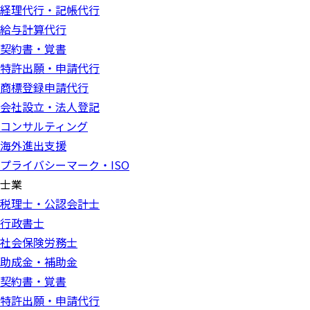
経理代行・記帳代行
給与計算代行
契約書・覚書
特許出願・申請代行
商標登録申請代行
会社設立・法人登記
コンサルティング
海外進出支援
プライバシーマーク・ISO
士業
税理士・公認会計士
行政書士
社会保険労務士
助成金・補助金
契約書・覚書
特許出願・申請代行