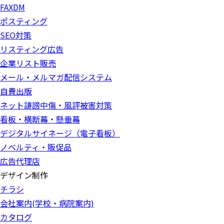
FAXDM
ポスティング
SEO対策
リスティング広告
企業リスト販売
メール・メルマガ配信システム
自費出版
ネット誹謗中傷・風評被害対策
看板・横断幕・懸垂幕
デジタルサイネージ（電子看板）
ノベルティ・販促品
広告代理店
デザイン制作
チラシ
会社案内(学校・病院案内)
カタログ