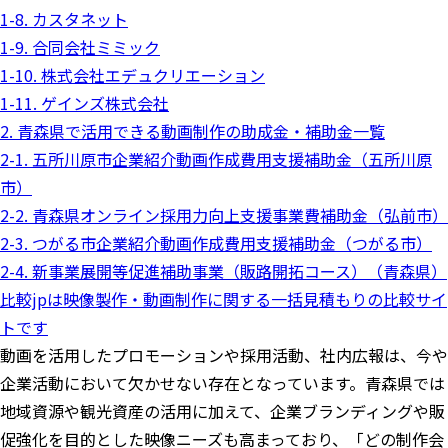
1-8. カスタネット
1-9. 合同会社ミミック
1-10. 株式会社エデュクリエーション
1-11. ゲインズ株式会社
2. 青森県で活用できる動画制作の助成金・補助金一覧
2-1. 五所川原市企業紹介動画作成費用支援補助金（五所川原
市）
2-2. 青森県オンライン採用力向上支援事業費補助金（弘前市）
2-3. つがる市企業紹介動画作成費用支援補助金（つがる市）
2-4. 新事業展開等促進補助事業（販路開拓コース）（青森県）
比較jpは映像製作・動画制作に関する一括見積もりの比較サイ
トです
動画を活用したプロモーションや採用活動、社内広報は、今や
企業活動において欠かせない存在となっています。青森県では
地域資源や観光資産の活用に加えて、企業ブランディングや販
促強化を目的とした映像ニーズも高まっており、「どの制作会