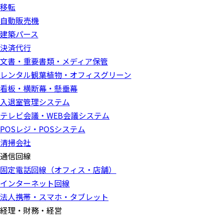
移転
自動販売機
建築パース
決済代行
文書・重要書類・メディア保管
レンタル観葉植物・オフィスグリーン
看板・横断幕・懸垂幕
入退室管理システム
テレビ会議・WEB会議システム
POSレジ・POSシステム
清掃会社
通信回線
固定電話回線（オフィス・店舗）
インターネット回線
法人携帯・スマホ・タブレット
経理・財務・経営