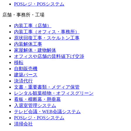
POSレジ・POSシステム
店舗・事務所・工場
内装工事（店舗）
内装工事（オフィス・事務所）
原状回復工事・スケルトン工事
内装解体工事
家屋解体・建物解体
オフィスや店舗の賃料値下げ交渉
移転
自動販売機
建築パース
決済代行
文書・重要書類・メディア保管
レンタル観葉植物・オフィスグリーン
看板・横断幕・懸垂幕
入退室管理システム
テレビ会議・WEB会議システム
POSレジ・POSシステム
清掃会社