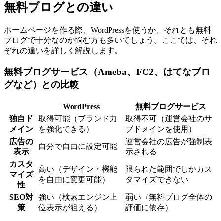
無料ブログとの違い
ホームページを作る際、WordPressを使うか、それとも無料
ブログで十分なのか悩む方も多いでしょう。ここでは、それ
ぞれの違いを詳しく解説します。
無料ブログサービス（Ameba、FC2、はてなブロ
グなど）との比較
WordPress
無料ブログサービス
独自ド
取得可能（ブランド力
取得不可（運営会社のサ
メイン
を強化できる）
ブドメインを使用）
広告の
運営会社の広告が強制表
自分で自由に設定可能
表示
示される
カスタ
高い（デザイン・機能
限られた範囲でしかカス
マイズ
を自由に変更可能）
タマイズできない
性
SEO対
強い（検索エンジン上
弱い（無料ブログ全体の
策
位表示が狙える）
評価に依存）