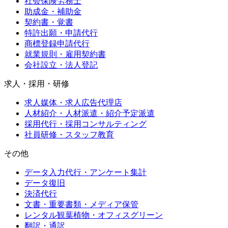
社会保険労務士
助成金・補助金
契約書・覚書
特許出願・申請代行
商標登録申請代行
就業規則・雇用契約書
会社設立・法人登記
求人・採用・研修
求人媒体・求人広告代理店
人材紹介・人材派遣・紹介予定派遣
採用代行・採用コンサルティング
社員研修・スタッフ教育
その他
データ入力代行・アンケート集計
データ復旧
決済代行
文書・重要書類・メディア保管
レンタル観葉植物・オフィスグリーン
翻訳・通訳