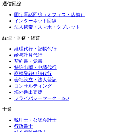
通信回線
固定電話回線（オフィス・店舗）
インターネット回線
法人携帯・スマホ・タブレット
経理・財務・経営
経理代行・記帳代行
給与計算代行
契約書・覚書
特許出願・申請代行
商標登録申請代行
会社設立・法人登記
コンサルティング
海外進出支援
プライバシーマーク・ISO
士業
税理士・公認会計士
行政書士