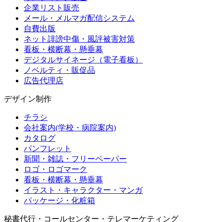
企業リスト販売
メール・メルマガ配信システム
自費出版
ネット誹謗中傷・風評被害対策
看板・横断幕・懸垂幕
デジタルサイネージ（電子看板）
ノベルティ・販促品
広告代理店
デザイン制作
チラシ
会社案内(学校・病院案内)
カタログ
パンフレット
新聞・雑誌・フリーペーパー
ロゴ・ロゴマーク
看板・横断幕・懸垂幕
イラスト・キャラクター・マンガ
パッケージ・化粧箱
秘書代行・コールセンター・テレマーケティング