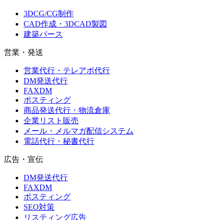
3DCG/CG制作
CAD作成・3DCAD製図
建築パース
営業・発送
営業代行・テレアポ代行
DM発送代行
FAXDM
ポスティング
商品発送代行・物流倉庫
企業リスト販売
メール・メルマガ配信システム
電話代行・秘書代行
広告・宣伝
DM発送代行
FAXDM
ポスティング
SEO対策
リスティング広告