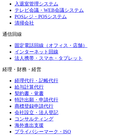
入退室管理システム
テレビ会議・WEB会議システム
POSレジ・POSシステム
清掃会社
通信回線
固定電話回線（オフィス・店舗）
インターネット回線
法人携帯・スマホ・タブレット
経理・財務・経営
経理代行・記帳代行
給与計算代行
契約書・覚書
特許出願・申請代行
商標登録申請代行
会社設立・法人登記
コンサルティング
海外進出支援
プライバシーマーク・ISO