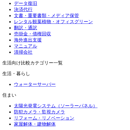
データ復旧
決済代行
文書・重要書類・メディア保管
レンタル観葉植物・オフィスグリーン
翻訳・通訳
売掛金・債権回収
海外進出支援
マニュアル
清掃会社
生活向け比較カテゴリー一覧
生活・暮らし
ウォーターサーバー
住まい
太陽光発電システム（ソーラーパネル）
防犯カメラ・監視カメラ
リフォーム・リノベーション
家屋解体・建物解体