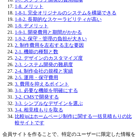
1-8. メリット
1-8-1. 完全オリジナルのシステムを構築できる
1-8-2. 長期的なスケーラビリティが高い
1-9. デメリット
1-9-1. 開発費用と期間がかかる
1-9-2. 保守・管理の負担が大きい
2. 制作費用を左右する主な要因
2-1. 機能の種類と数
2-2. デザインのカスタマイズ度
2-3. システム開発の難易度
2-4. 制作会社の規模と実績
2-5. 運用・保守費用
3. 費用を抑えるポイント
3-1. 必要な機能を明確にする
3-2. CMSで開発する
3-3. シンプルなデザインを選ぶ
3-4. 相見積もりを取る
比較jpはホームページ制作に関する一括見積もりの比
較サイトです
会員サイトを作ることで、特定のユーザーに限定した情報を