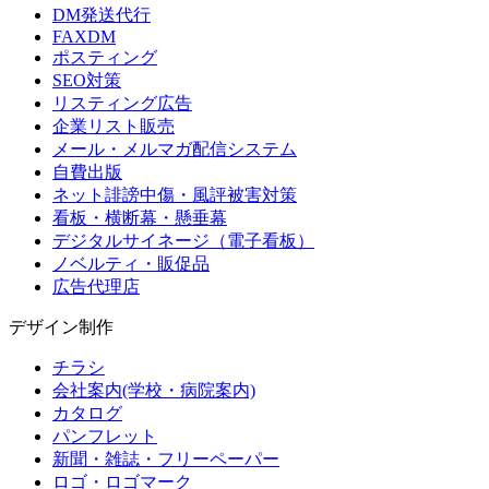
DM発送代行
FAXDM
ポスティング
SEO対策
リスティング広告
企業リスト販売
メール・メルマガ配信システム
自費出版
ネット誹謗中傷・風評被害対策
看板・横断幕・懸垂幕
デジタルサイネージ（電子看板）
ノベルティ・販促品
広告代理店
デザイン制作
チラシ
会社案内(学校・病院案内)
カタログ
パンフレット
新聞・雑誌・フリーペーパー
ロゴ・ロゴマーク