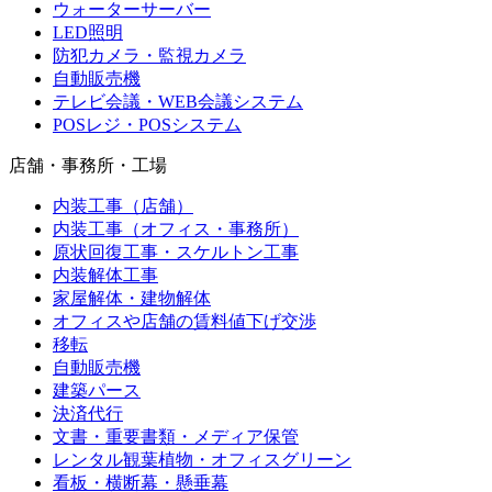
ウォーターサーバー
LED照明
防犯カメラ・監視カメラ
自動販売機
テレビ会議・WEB会議システム
POSレジ・POSシステム
店舗・事務所・工場
内装工事（店舗）
内装工事（オフィス・事務所）
原状回復工事・スケルトン工事
内装解体工事
家屋解体・建物解体
オフィスや店舗の賃料値下げ交渉
移転
自動販売機
建築パース
決済代行
文書・重要書類・メディア保管
レンタル観葉植物・オフィスグリーン
看板・横断幕・懸垂幕