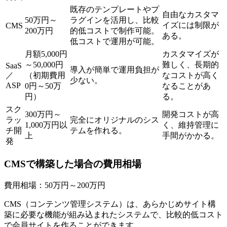
既存のテンプレートやプ
自由なカスタマ
50万円～
ラグインを活用し、比較
イズには制限が
CMS
200万円
的低コストで制作可能。
ある。
低コストで運用が可能。
月額5,000円
カスタマイズが
～50,000円
難しく、長期的
SaaS
導入が簡単で運用負担が
／
（初期費用
なコストが高く
少ない。
ASP
0円～50万
なることがあ
円）
る。
スク
300万円～
開発コストが高
ラッ
完全にオリジナルのシス
1,000万円以
く、維持管理に
チ開
テムを作れる。
上
手間がかかる。
発
CMSで構築した場合の費用相場
費用相場：50万円～200万円
CMS（コンテンツ管理システム）は、あらかじめサイト構
築に必要な機能が組み込まれたシステムで、比較的低コスト
で会員サイトを作ることができます。