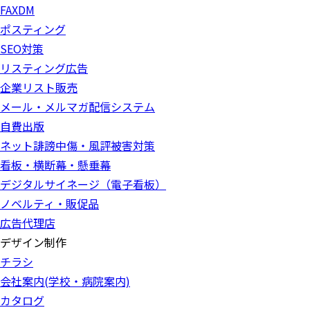
FAXDM
ポスティング
SEO対策
リスティング広告
企業リスト販売
メール・メルマガ配信システム
自費出版
ネット誹謗中傷・風評被害対策
看板・横断幕・懸垂幕
デジタルサイネージ（電子看板）
ノベルティ・販促品
広告代理店
デザイン制作
チラシ
会社案内(学校・病院案内)
カタログ