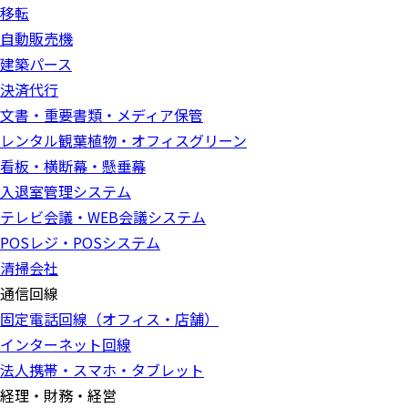
移転
自動販売機
建築パース
決済代行
文書・重要書類・メディア保管
レンタル観葉植物・オフィスグリーン
看板・横断幕・懸垂幕
入退室管理システム
テレビ会議・WEB会議システム
POSレジ・POSシステム
清掃会社
通信回線
固定電話回線（オフィス・店舗）
インターネット回線
法人携帯・スマホ・タブレット
経理・財務・経営