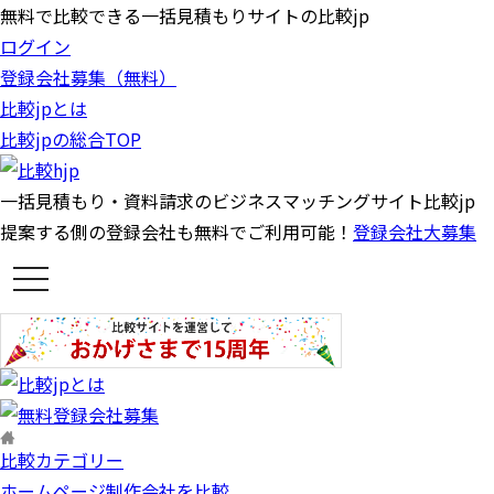
無料で比較できる一括見積もりサイトの比較jp
ログイン
登録会社募集（無料）
比較jpとは
比較jpの総合TOP
一括見積もり・資料請求のビジネスマッチングサイト比較jp
提案する側の登録会社も無料でご利用可能！
登録会社大募集
t
o
g
g
l
e
n
a
v
i
g
比較カテゴリー
a
t
ホームページ制作会社を比較
i