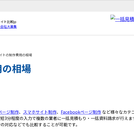
イト比較jp
録会社大募集
イトの制作費用の相場
用の相場
ページ制作
、
スマホサイト制作
、
Facebookページ制作
など様々なカテ
短3分程度の入力で複数の業者に一括見積もり・一括資料請求が行えま
者の対応などでも比較することが可能です。