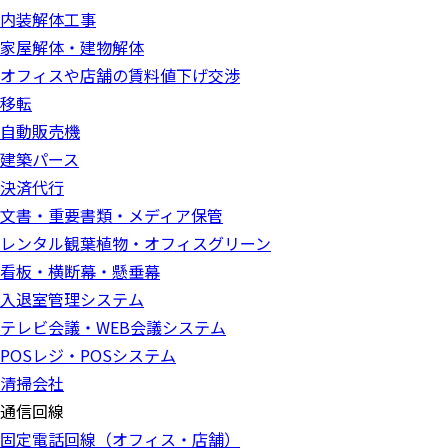
内装解体工事
家屋解体・建物解体
オフィスや店舗の賃料値下げ交渉
移転
自動販売機
建築パース
決済代行
文書・重要書類・メディア保管
レンタル観葉植物・オフィスグリーン
看板・横断幕・懸垂幕
入退室管理システム
テレビ会議・WEB会議システム
POSレジ・POSシステム
清掃会社
通信回線
固定電話回線（オフィス・店舗）