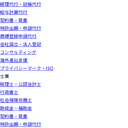
経理代行・記帳代行
給与計算代行
契約書・覚書
特許出願・申請代行
商標登録申請代行
会社設立・法人登記
コンサルティング
海外進出支援
プライバシーマーク・ISO
士業
税理士・公認会計士
行政書士
社会保険労務士
助成金・補助金
契約書・覚書
特許出願・申請代行