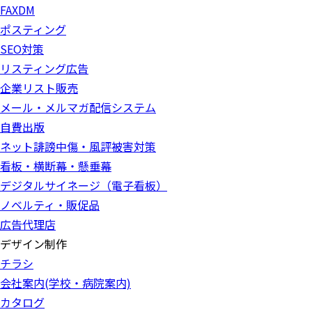
FAXDM
ポスティング
SEO対策
リスティング広告
企業リスト販売
メール・メルマガ配信システム
自費出版
ネット誹謗中傷・風評被害対策
看板・横断幕・懸垂幕
デジタルサイネージ（電子看板）
ノベルティ・販促品
広告代理店
デザイン制作
チラシ
会社案内(学校・病院案内)
カタログ