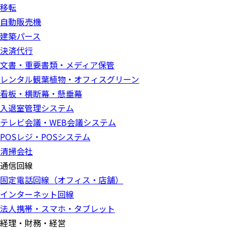
移転
自動販売機
建築パース
決済代行
文書・重要書類・メディア保管
レンタル観葉植物・オフィスグリーン
看板・横断幕・懸垂幕
入退室管理システム
テレビ会議・WEB会議システム
POSレジ・POSシステム
清掃会社
通信回線
固定電話回線（オフィス・店舗）
インターネット回線
法人携帯・スマホ・タブレット
経理・財務・経営