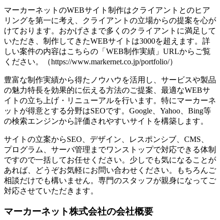
マーカーネットのWEBサイト制作はクライアントとのヒア
リングを第一に考え、クライアントの立場からの提案を心が
けております。おかげさまで多くのクライアントに満足して
いただき、制作してきたWEBサイトは3000を超えます。詳
しい案件の内容はこちらの「WEB制作実績」URLからご覧
ください。（https://www.markernet.co.jp/portfolio/）
豊富な制作実績から得たノウハウを活用し、サービスや製品
の魅力特長を効果的に伝える方法のご提案、最適なWEBサ
イトの立ち上げ・リニューアルを行います。特にマーカーネ
ットが得意とする分野はSEOです。Google、Yahoo、Bing等
の検索エンジンから評価されやすいサイトを構築します。
サイトの立案からSEO、デザイン、レスポンシブ、CMS、
プログラム、サーバ管理までワンストップで対応できる体制
ですので一括してお任せください。少しでも気になることが
あれば、どうぞお気軽にお問い合わせください。もちろんご
相談だけでも構いません。専門のスタッフが親身になってご
対応させていただきます。
マーカーネット株式会社の会社概要