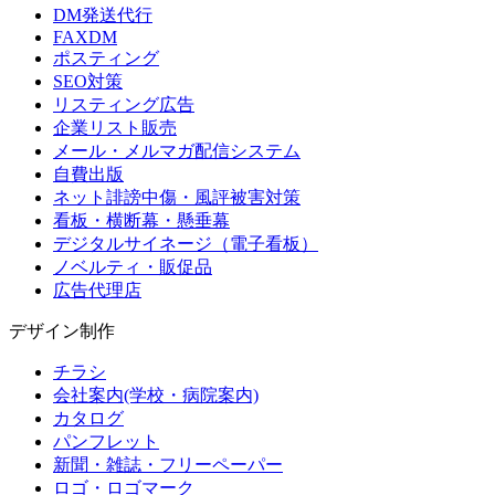
DM発送代行
FAXDM
ポスティング
SEO対策
リスティング広告
企業リスト販売
メール・メルマガ配信システム
自費出版
ネット誹謗中傷・風評被害対策
看板・横断幕・懸垂幕
デジタルサイネージ（電子看板）
ノベルティ・販促品
広告代理店
デザイン制作
チラシ
会社案内(学校・病院案内)
カタログ
パンフレット
新聞・雑誌・フリーペーパー
ロゴ・ロゴマーク