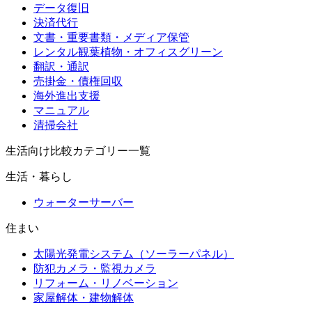
データ復旧
決済代行
文書・重要書類・メディア保管
レンタル観葉植物・オフィスグリーン
翻訳・通訳
売掛金・債権回収
海外進出支援
マニュアル
清掃会社
生活向け比較カテゴリー一覧
生活・暮らし
ウォーターサーバー
住まい
太陽光発電システム（ソーラーパネル）
防犯カメラ・監視カメラ
リフォーム・リノベーション
家屋解体・建物解体