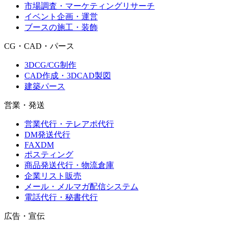
市場調査・マーケティングリサーチ
イベント企画・運営
ブースの施工・装飾
CG・CAD・パース
3DCG/CG制作
CAD作成・3DCAD製図
建築パース
営業・発送
営業代行・テレアポ代行
DM発送代行
FAXDM
ポスティング
商品発送代行・物流倉庫
企業リスト販売
メール・メルマガ配信システム
電話代行・秘書代行
広告・宣伝