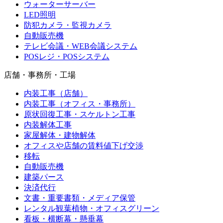
ウォーターサーバー
LED照明
防犯カメラ・監視カメラ
自動販売機
テレビ会議・WEB会議システム
POSレジ・POSシステム
店舗・事務所・工場
内装工事（店舗）
内装工事（オフィス・事務所）
原状回復工事・スケルトン工事
内装解体工事
家屋解体・建物解体
オフィスや店舗の賃料値下げ交渉
移転
自動販売機
建築パース
決済代行
文書・重要書類・メディア保管
レンタル観葉植物・オフィスグリーン
看板・横断幕・懸垂幕