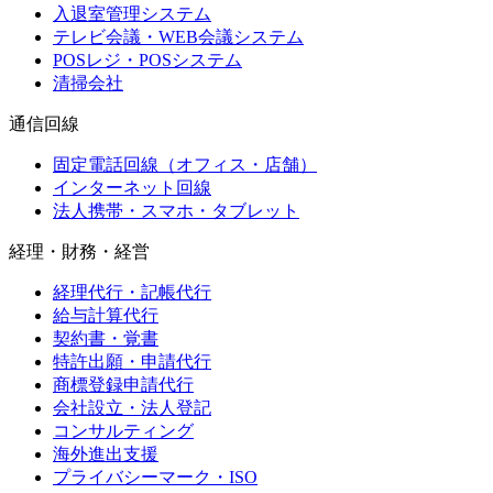
入退室管理システム
テレビ会議・WEB会議システム
POSレジ・POSシステム
清掃会社
通信回線
固定電話回線（オフィス・店舗）
インターネット回線
法人携帯・スマホ・タブレット
経理・財務・経営
経理代行・記帳代行
給与計算代行
契約書・覚書
特許出願・申請代行
商標登録申請代行
会社設立・法人登記
コンサルティング
海外進出支援
プライバシーマーク・ISO