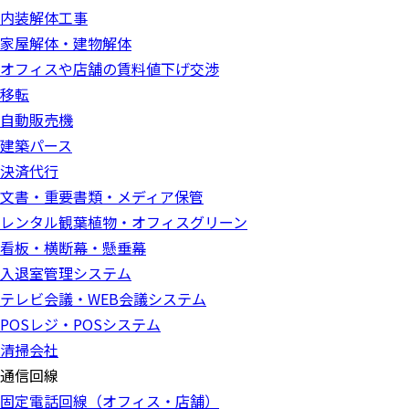
内装解体工事
家屋解体・建物解体
オフィスや店舗の賃料値下げ交渉
移転
自動販売機
建築パース
決済代行
文書・重要書類・メディア保管
レンタル観葉植物・オフィスグリーン
看板・横断幕・懸垂幕
入退室管理システム
テレビ会議・WEB会議システム
POSレジ・POSシステム
清掃会社
通信回線
固定電話回線（オフィス・店舗）