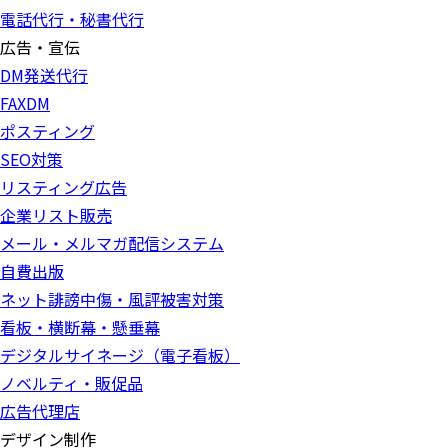
電話代行・秘書代行
広告・宣伝
DM発送代行
FAXDM
ポスティング
SEO対策
リスティング広告
企業リスト販売
メール・メルマガ配信システム
自費出版
ネット誹謗中傷・風評被害対策
看板・横断幕・懸垂幕
デジタルサイネージ（電子看板）
ノベルティ・販促品
広告代理店
デザイン制作