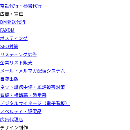
電話代行・秘書代行
広告・宣伝
DM発送代行
FAXDM
ポスティング
SEO対策
リスティング広告
企業リスト販売
メール・メルマガ配信システム
自費出版
ネット誹謗中傷・風評被害対策
看板・横断幕・懸垂幕
デジタルサイネージ（電子看板）
ノベルティ・販促品
広告代理店
デザイン制作