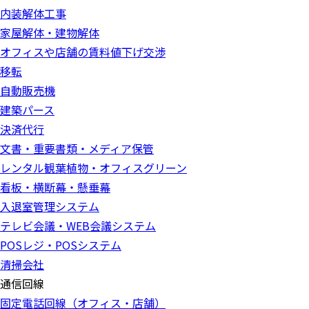
内装解体工事
家屋解体・建物解体
オフィスや店舗の賃料値下げ交渉
移転
自動販売機
建築パース
決済代行
文書・重要書類・メディア保管
レンタル観葉植物・オフィスグリーン
看板・横断幕・懸垂幕
入退室管理システム
テレビ会議・WEB会議システム
POSレジ・POSシステム
清掃会社
通信回線
固定電話回線（オフィス・店舗）