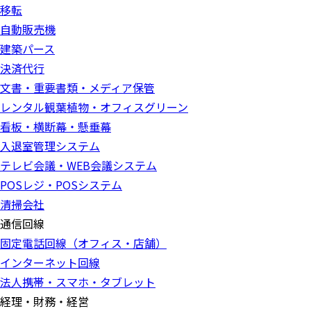
移転
自動販売機
建築パース
決済代行
文書・重要書類・メディア保管
レンタル観葉植物・オフィスグリーン
看板・横断幕・懸垂幕
入退室管理システム
テレビ会議・WEB会議システム
POSレジ・POSシステム
清掃会社
通信回線
固定電話回線（オフィス・店舗）
インターネット回線
法人携帯・スマホ・タブレット
経理・財務・経営