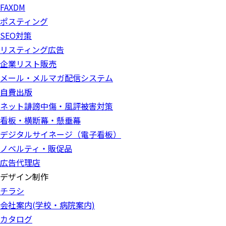
FAXDM
ポスティング
SEO対策
リスティング広告
企業リスト販売
メール・メルマガ配信システム
自費出版
ネット誹謗中傷・風評被害対策
看板・横断幕・懸垂幕
デジタルサイネージ（電子看板）
ノベルティ・販促品
広告代理店
デザイン制作
チラシ
会社案内(学校・病院案内)
カタログ