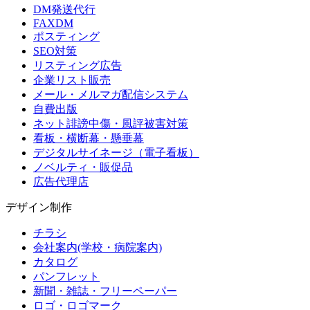
DM発送代行
FAXDM
ポスティング
SEO対策
リスティング広告
企業リスト販売
メール・メルマガ配信システム
自費出版
ネット誹謗中傷・風評被害対策
看板・横断幕・懸垂幕
デジタルサイネージ（電子看板）
ノベルティ・販促品
広告代理店
デザイン制作
チラシ
会社案内(学校・病院案内)
カタログ
パンフレット
新聞・雑誌・フリーペーパー
ロゴ・ロゴマーク