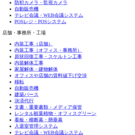
防犯カメラ・監視カメラ
自動販売機
テレビ会議・WEB会議システム
POSレジ・POSシステム
店舗・事務所・工場
内装工事（店舗）
内装工事（オフィス・事務所）
原状回復工事・スケルトン工事
内装解体工事
家屋解体・建物解体
オフィスや店舗の賃料値下げ交渉
移転
自動販売機
建築パース
決済代行
文書・重要書類・メディア保管
レンタル観葉植物・オフィスグリーン
看板・横断幕・懸垂幕
入退室管理システム
テレビ会議・WEB会議システム