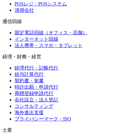
POSレジ・POSシステム
清掃会社
通信回線
固定電話回線（オフィス・店舗）
インターネット回線
法人携帯・スマホ・タブレット
経理・財務・経営
経理代行・記帳代行
給与計算代行
契約書・覚書
特許出願・申請代行
商標登録申請代行
会社設立・法人登記
コンサルティング
海外進出支援
プライバシーマーク・ISO
士業