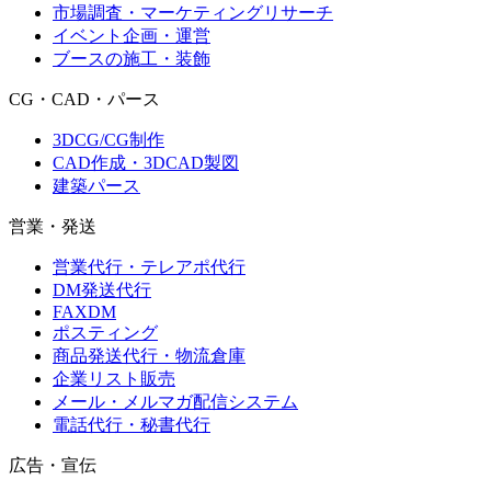
市場調査・マーケティングリサーチ
イベント企画・運営
ブースの施工・装飾
CG・CAD・パース
3DCG/CG制作
CAD作成・3DCAD製図
建築パース
営業・発送
営業代行・テレアポ代行
DM発送代行
FAXDM
ポスティング
商品発送代行・物流倉庫
企業リスト販売
メール・メルマガ配信システム
電話代行・秘書代行
広告・宣伝