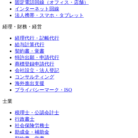
固定電話回線（オフィス・店舗）
インターネット回線
法人携帯・スマホ・タブレット
経理・財務・経営
経理代行・記帳代行
給与計算代行
契約書・覚書
特許出願・申請代行
商標登録申請代行
会社設立・法人登記
コンサルティング
海外進出支援
プライバシーマーク・ISO
士業
税理士・公認会計士
行政書士
社会保険労務士
助成金・補助金