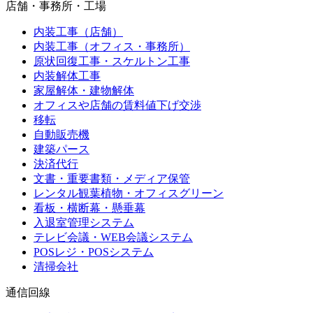
店舗・事務所・工場
内装工事（店舗）
内装工事（オフィス・事務所）
原状回復工事・スケルトン工事
内装解体工事
家屋解体・建物解体
オフィスや店舗の賃料値下げ交渉
移転
自動販売機
建築パース
決済代行
文書・重要書類・メディア保管
レンタル観葉植物・オフィスグリーン
看板・横断幕・懸垂幕
入退室管理システム
テレビ会議・WEB会議システム
POSレジ・POSシステム
清掃会社
通信回線