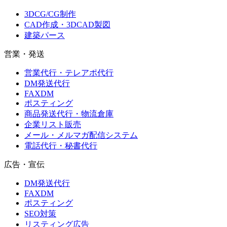
3DCG/CG制作
CAD作成・3DCAD製図
建築パース
営業・発送
営業代行・テレアポ代行
DM発送代行
FAXDM
ポスティング
商品発送代行・物流倉庫
企業リスト販売
メール・メルマガ配信システム
電話代行・秘書代行
広告・宣伝
DM発送代行
FAXDM
ポスティング
SEO対策
リスティング広告