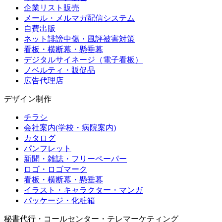
企業リスト販売
メール・メルマガ配信システム
自費出版
ネット誹謗中傷・風評被害対策
看板・横断幕・懸垂幕
デジタルサイネージ（電子看板）
ノベルティ・販促品
広告代理店
デザイン制作
チラシ
会社案内(学校・病院案内)
カタログ
パンフレット
新聞・雑誌・フリーペーパー
ロゴ・ロゴマーク
看板・横断幕・懸垂幕
イラスト・キャラクター・マンガ
パッケージ・化粧箱
秘書代行・コールセンター・テレマーケティング