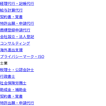
経理代行・記帳代行
給与計算代行
契約書・覚書
特許出願・申請代行
商標登録申請代行
会社設立・法人登記
コンサルティング
海外進出支援
プライバシーマーク・ISO
士業
税理士・公認会計士
行政書士
社会保険労務士
助成金・補助金
契約書・覚書
特許出願・申請代行