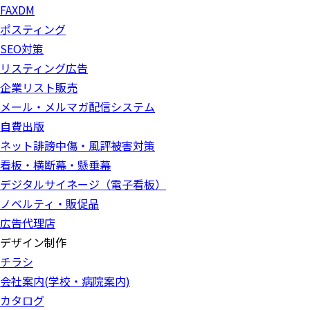
FAXDM
ポスティング
SEO対策
リスティング広告
企業リスト販売
メール・メルマガ配信システム
自費出版
ネット誹謗中傷・風評被害対策
看板・横断幕・懸垂幕
デジタルサイネージ（電子看板）
ノベルティ・販促品
広告代理店
デザイン制作
チラシ
会社案内(学校・病院案内)
カタログ