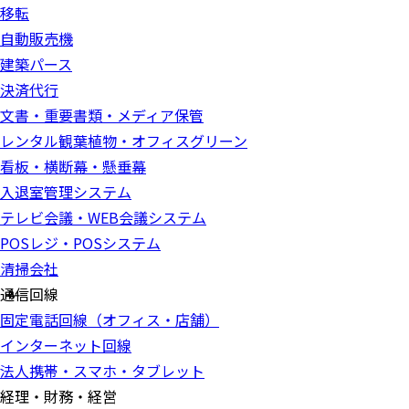
移転
自動販売機
建築パース
決済代行
文書・重要書類・メディア保管
レンタル観葉植物・オフィスグリーン
看板・横断幕・懸垂幕
入退室管理システム
テレビ会議・WEB会議システム
POSレジ・POSシステム
清掃会社
通信回線
固定電話回線（オフィス・店舗）
インターネット回線
法人携帯・スマホ・タブレット
経理・財務・経営