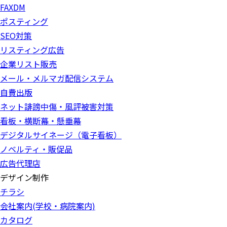
FAXDM
ポスティング
SEO対策
リスティング広告
企業リスト販売
メール・メルマガ配信システム
自費出版
ネット誹謗中傷・風評被害対策
看板・横断幕・懸垂幕
デジタルサイネージ（電子看板）
ノベルティ・販促品
広告代理店
デザイン制作
チラシ
会社案内(学校・病院案内)
カタログ