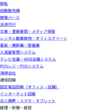
移転
自動販売機
建築パース
決済代行
文書・重要書類・メディア保管
レンタル観葉植物・オフィスグリーン
看板・横断幕・懸垂幕
入退室管理システム
テレビ会議・WEB会議システム
POSレジ・POSシステム
清掃会社
通信回線
固定電話回線（オフィス・店舗）
インターネット回線
法人携帯・スマホ・タブレット
経理・財務・経営