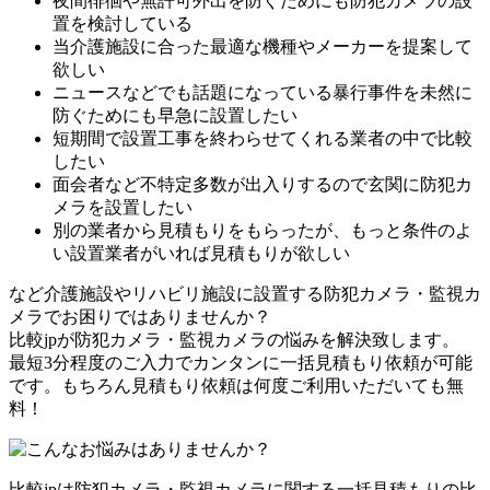
夜間徘徊や無許可外出を防ぐためにも防犯カメラの設
置を検討している
当介護施設に合った最適な機種やメーカーを提案して
欲しい
ニュースなどでも話題になっている暴行事件を未然に
防ぐためにも早急に設置したい
短期間で設置工事を終わらせてくれる業者の中で比較
したい
面会者など不特定多数が出入りするので玄関に防犯カ
メラを設置したい
別の業者から見積もりをもらったが、もっと条件のよ
い設置業者がいれば見積もりが欲しい
など介護施設やリハビリ施設に設置する防犯カメラ・監視カ
メラでお困りではありませんか？
比較jpが防犯カメラ・監視カメラの悩みを解決致します。
最短3分程度のご入力でカンタンに一括見積もり依頼が可能
です。もちろん見積もり依頼は何度ご利用いただいても無
料！
比較jpは防犯カメラ・監視カメラに関する一括見積もりの比