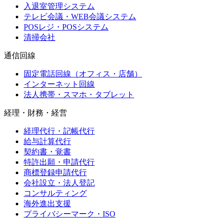
入退室管理システム
テレビ会議・WEB会議システム
POSレジ・POSシステム
清掃会社
通信回線
固定電話回線（オフィス・店舗）
インターネット回線
法人携帯・スマホ・タブレット
経理・財務・経営
経理代行・記帳代行
給与計算代行
契約書・覚書
特許出願・申請代行
商標登録申請代行
会社設立・法人登記
コンサルティング
海外進出支援
プライバシーマーク・ISO