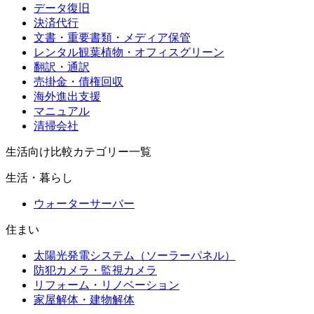
データ復旧
決済代行
文書・重要書類・メディア保管
レンタル観葉植物・オフィスグリーン
翻訳・通訳
売掛金・債権回収
海外進出支援
マニュアル
清掃会社
生活向け比較カテゴリー一覧
生活・暮らし
ウォーターサーバー
住まい
太陽光発電システム（ソーラーパネル）
防犯カメラ・監視カメラ
リフォーム・リノベーション
家屋解体・建物解体