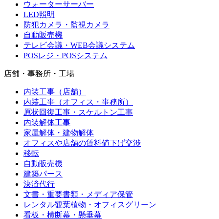
ウォーターサーバー
LED照明
防犯カメラ・監視カメラ
自動販売機
テレビ会議・WEB会議システム
POSレジ・POSシステム
店舗・事務所・工場
内装工事（店舗）
内装工事（オフィス・事務所）
原状回復工事・スケルトン工事
内装解体工事
家屋解体・建物解体
オフィスや店舗の賃料値下げ交渉
移転
自動販売機
建築パース
決済代行
文書・重要書類・メディア保管
レンタル観葉植物・オフィスグリーン
看板・横断幕・懸垂幕