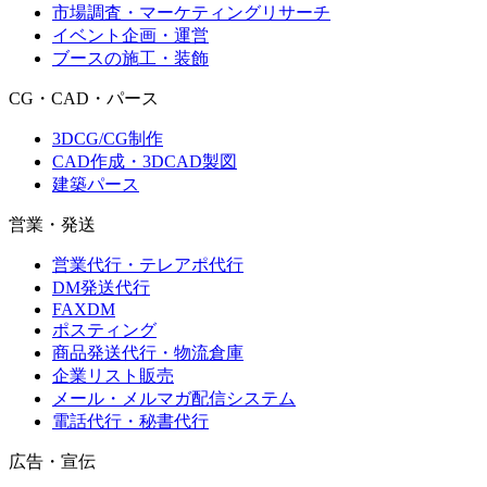
市場調査・マーケティングリサーチ
イベント企画・運営
ブースの施工・装飾
CG・CAD・パース
3DCG/CG制作
CAD作成・3DCAD製図
建築パース
営業・発送
営業代行・テレアポ代行
DM発送代行
FAXDM
ポスティング
商品発送代行・物流倉庫
企業リスト販売
メール・メルマガ配信システム
電話代行・秘書代行
広告・宣伝