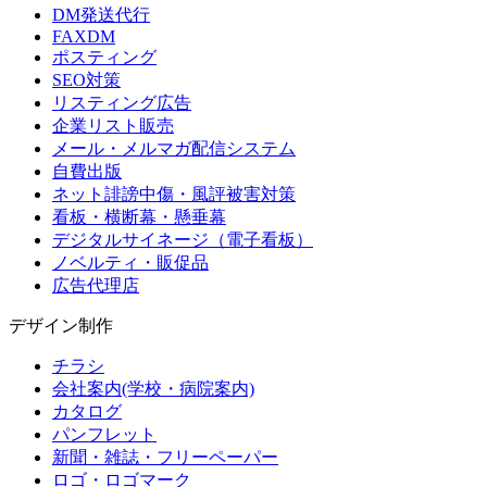
DM発送代行
FAXDM
ポスティング
SEO対策
リスティング広告
企業リスト販売
メール・メルマガ配信システム
自費出版
ネット誹謗中傷・風評被害対策
看板・横断幕・懸垂幕
デジタルサイネージ（電子看板）
ノベルティ・販促品
広告代理店
デザイン制作
チラシ
会社案内(学校・病院案内)
カタログ
パンフレット
新聞・雑誌・フリーペーパー
ロゴ・ロゴマーク