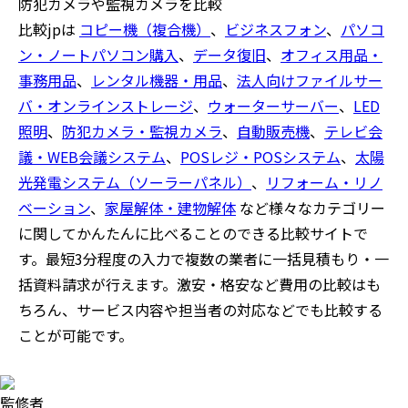
防犯カメラや監視カメラを比較
比較jpは
コピー機（複合機）
、
ビジネスフォン
、
パソコ
ン・ノートパソコン購入
、
データ復旧
、
オフィス用品・
事務用品
、
レンタル機器・用品
、
法人向けファイルサー
バ・オンラインストレージ
、
ウォーターサーバー
、
LED
照明
、
防犯カメラ・監視カメラ
、
自動販売機
、
テレビ会
議・WEB会議システム
、
POSレジ・POSシステム
、
太陽
光発電システム（ソーラーパネル）
、
リフォーム・リノ
ベーション
、
家屋解体・建物解体
など様々なカテゴリー
に関してかんたんに比べることのできる比較サイトで
す。最短3分程度の入力で複数の業者に一括見積もり・一
括資料請求が行えます。激安・格安など費用の比較はも
ちろん、サービス内容や担当者の対応などでも比較する
ことが可能です。
監修者