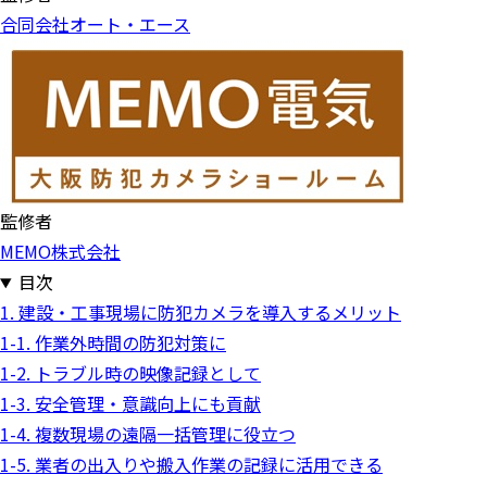
合同会社オート・エース
監修者
MEMO株式会社
目次
1. 建設・工事現場に防犯カメラを導入するメリット
1-1. 作業外時間の防犯対策に
1-2. トラブル時の映像記録として
1-3. 安全管理・意識向上にも貢献
1-4. 複数現場の遠隔一括管理に役立つ
1-5. 業者の出入りや搬入作業の記録に活用できる