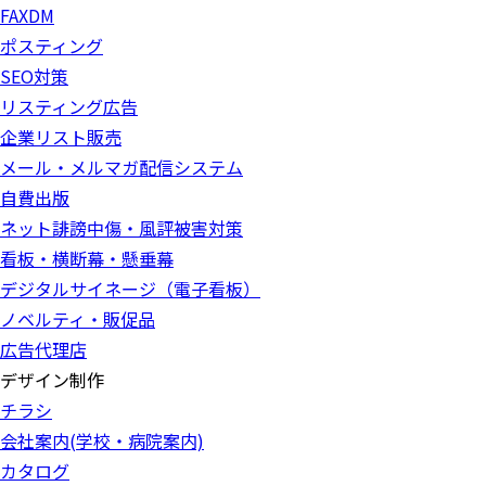
FAXDM
ポスティング
SEO対策
リスティング広告
企業リスト販売
メール・メルマガ配信システム
自費出版
ネット誹謗中傷・風評被害対策
看板・横断幕・懸垂幕
デジタルサイネージ（電子看板）
ノベルティ・販促品
広告代理店
デザイン制作
チラシ
会社案内(学校・病院案内)
カタログ