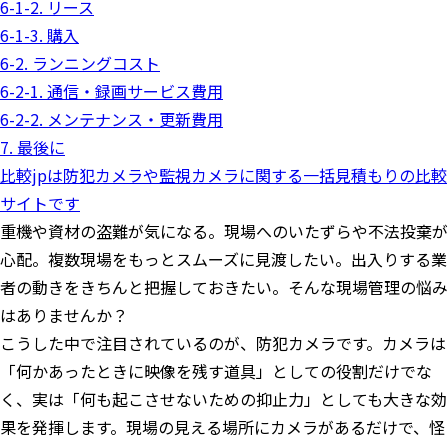
6-1-2. リース
6-1-3. 購入
6-2. ランニングコスト
6-2-1. 通信・録画サービス費用
6-2-2. メンテナンス・更新費用
7. 最後に
比較jpは防犯カメラや監視カメラに関する一括見積もりの比較
サイトです
重機や資材の盗難が気になる。現場へのいたずらや不法投棄が
心配。複数現場をもっとスムーズに見渡したい。出入りする業
者の動きをきちんと把握しておきたい。そんな現場管理の悩み
はありませんか？
こうした中で注目されているのが、防犯カメラです。カメラは
「何かあったときに映像を残す道具」としての役割だけでな
く、実は「何も起こさせないための抑止力」としても大きな効
果を発揮します。現場の見える場所にカメラがあるだけで、怪