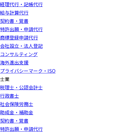
経理代行・記帳代行
給与計算代行
契約書・覚書
特許出願・申請代行
商標登録申請代行
会社設立・法人登記
コンサルティング
海外進出支援
プライバシーマーク・ISO
士業
税理士・公認会計士
行政書士
社会保険労務士
助成金・補助金
契約書・覚書
特許出願・申請代行