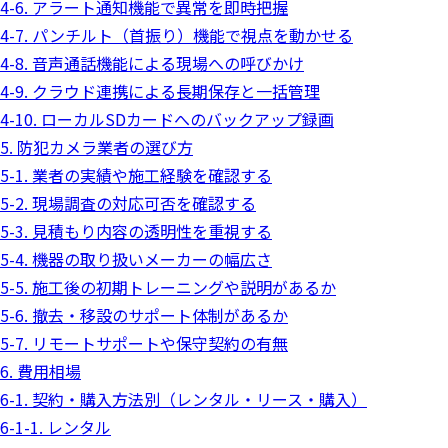
4-6. アラート通知機能で異常を即時把握
4-7. パンチルト（首振り）機能で視点を動かせる
4-8. 音声通話機能による現場への呼びかけ
4-9. クラウド連携による長期保存と一括管理
4-10. ローカルSDカードへのバックアップ録画
5. 防犯カメラ業者の選び方
5-1. 業者の実績や施工経験を確認する
5-2. 現場調査の対応可否を確認する
5-3. 見積もり内容の透明性を重視する
5-4. 機器の取り扱いメーカーの幅広さ
5-5. 施工後の初期トレーニングや説明があるか
5-6. 撤去・移設のサポート体制があるか
5-7. リモートサポートや保守契約の有無
6. 費用相場
6-1. 契約・購入方法別（レンタル・リース・購入）
6-1-1. レンタル