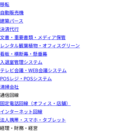
移転
自動販売機
建築パース
決済代行
文書・重要書類・メディア保管
レンタル観葉植物・オフィスグリーン
看板・横断幕・懸垂幕
入退室管理システム
テレビ会議・WEB会議システム
POSレジ・POSシステム
清掃会社
通信回線
固定電話回線（オフィス・店舗）
インターネット回線
法人携帯・スマホ・タブレット
経理・財務・経営