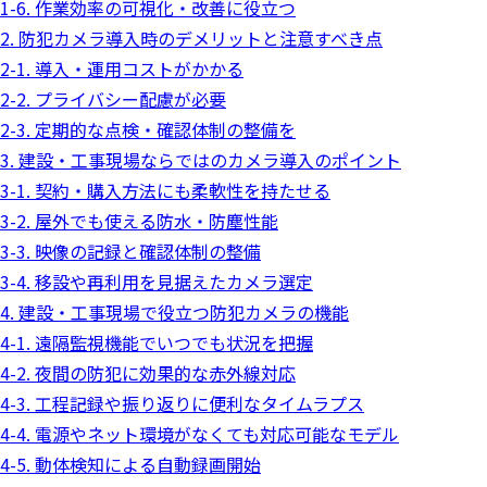
1-6. 作業効率の可視化・改善に役立つ
2. 防犯カメラ導入時のデメリットと注意すべき点
2-1. 導入・運用コストがかかる
2-2. プライバシー配慮が必要
2-3. 定期的な点検・確認体制の整備を
3. 建設・工事現場ならではのカメラ導入のポイント
3-1. 契約・購入方法にも柔軟性を持たせる
3-2. 屋外でも使える防水・防塵性能
3-3. 映像の記録と確認体制の整備
3-4. 移設や再利用を見据えたカメラ選定
4. 建設・工事現場で役立つ防犯カメラの機能
4-1. 遠隔監視機能でいつでも状況を把握
4-2. 夜間の防犯に効果的な赤外線対応
4-3. 工程記録や振り返りに便利なタイムラプス
4-4. 電源やネット環境がなくても対応可能なモデル
4-5. 動体検知による自動録画開始