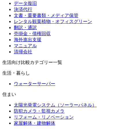
データ復旧
決済代行
文書・重要書類・メディア保管
レンタル観葉植物・オフィスグリーン
翻訳・通訳
売掛金・債権回収
海外進出支援
マニュアル
清掃会社
生活向け比較カテゴリー一覧
生活・暮らし
ウォーターサーバー
住まい
太陽光発電システム（ソーラーパネル）
防犯カメラ・監視カメラ
リフォーム・リノベーション
家屋解体・建物解体