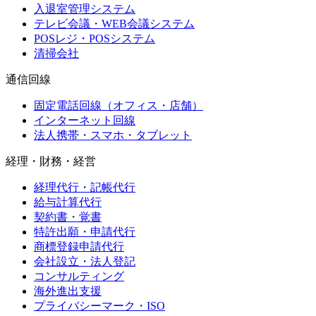
入退室管理システム
テレビ会議・WEB会議システム
POSレジ・POSシステム
清掃会社
通信回線
固定電話回線（オフィス・店舗）
インターネット回線
法人携帯・スマホ・タブレット
経理・財務・経営
経理代行・記帳代行
給与計算代行
契約書・覚書
特許出願・申請代行
商標登録申請代行
会社設立・法人登記
コンサルティング
海外進出支援
プライバシーマーク・ISO