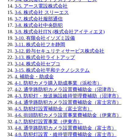
3-5. アース電設株式会社
3-6. 株式会社 スリーエス
3-7. 株式会社服部通信
3-8. 株式会社中央防犯
3-9. 株式会社ITN (株式会社アイティエヌ)
3-10. 有限会社イソズミ設備
3-11. 株式会社フキ静岡
3-12. 鈴与セキュリティサービス株式会社
3-13. 株式会社ライトアップ
3-14. 株式会社セプコ
3-15. 株式会社平和テクノシステム
4. 補助金・助成金
4-1. 防犯カメラ購入助成事業（浜松市）
4-2. 通学路防犯カメラ設置費補助金（沼津市）
4-3. 防犯灯・放送施設維持管理費補助（沼津市）
4-4. 通学路防犯カメラ設置費補助金（富士宮市）
4-5. 防犯灯設置補助金（富士宮市）
4-6. 街頭防犯カメラ設置事業費補助金（伊東市）
4-7. 防犯灯設置事業（伊東市）
4-8. 通学路防犯カメラ設置費補助金（富士市）
4-9. 防犯灯設置・維持管理費補助金（富士市）