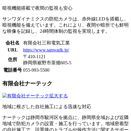
暗視機能搭載で夜間の監視も安心
サンワダイナミクスの防犯カメラは、赤外線LEDを搭載し、
暗視機能を備えています。​これにより、夜間や暗所でも鮮明
な映像を記録し、24時間体制の監視を実現します。
会社名
有限会社三和電気工業
URL
https://www.sanwadk.jp/
〒410-1121
住所
静岡県裾野市茶畑605-5
電話番号
055-993-5500
有限会社ナーテック
拡大する
地域に根ざした自社施工による迅速な対応
ナーテックは静岡市駿河区を拠点に、静岡県全域および近隣
地域で防犯カメラの設置・施工を行っています。地域密着型
の自社施工で、設置後のトラブルや操作方法に関するサポー