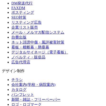
DM発送代行
FAXDM
ポスティング
SEO対策
リスティング広告
企業リスト販売
メール・メルマガ配信システム
自費出版
ネット誹謗中傷・風評被害対策
看板・横断幕・懸垂幕
デジタルサイネージ（電子看板）
ノベルティ・販促品
広告代理店
デザイン制作
チラシ
会社案内(学校・病院案内)
カタログ
パンフレット
新聞・雑誌・フリーペーパー
ロゴ・ロゴマーク