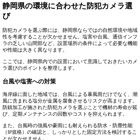
静岡県の環境に合わせた防犯カメラ選
び
防犯カメラを選ぶ際には、静岡県ならではの自然環境や地域
性を考慮することが欠かせません。塩害や台風、通信インフ
ラの乏しい山間部など、設置場所の条件によって必要な機能
や性能は大きく異なります。
ここでは、静岡県内での設置において意識しておきたいカメ
ラ選びのポイントを整理します。
台風や塩害への対策
海岸線に面した地域では、台風による暴風雨だけでなく、潮
風に含まれる塩分が金属を腐食させるリスクが高まります。
防錆加工が施された防犯カメラを選ぶことで機材の寿命が延
び、定期メンテナンスの回数やコストを抑えられます。
また、台風時の強風や豪雨にも耐えられる防水・防塵性能
（IP規格）の確認と、しっかりとした固定方法を検討するこ
とが欠かせません。