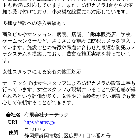
トも迅速に対応しています。また、防犯カメラ1台からの依
頼も受け付けており、小規模な設置にも対応しています。
多様な施設への導入実績あり
商業ビルやマンション、病院、店舗、自動車販売店、学校、
ゲームセンターなど、さまざまな施設に防犯カメラを導入し
ています。施設ごとの特徴や課題に合わせた最適な防犯カメ
ラシステムを提案しており、豊富な施工実績を持っていま
す。
女性スタッフによる安心の施工対応
ナーテックでは女性スタッフによる防犯カメラの設置工事も
行っています。女性スタッフが現場にいることで安心感が得
られるという評価が多く、女性やご高齢者が多い施設でも安
心して依頼することができます。
会社名
有限会社ナーテック
URL
https://nartec.jp/
〒421-0121
住所
静岡県静岡市駿河区広野2丁目18番22号