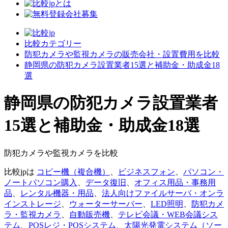
比較カテゴリー
防犯カメラや監視カメラの販売会社・設置費用を比較
静岡県の防犯カメラ設置業者15選と補助金・助成金18
選
静岡県の防犯カメラ設置業者
15選と補助金・助成金18選
防犯カメラや監視カメラを比較
比較jpは
コピー機（複合機）
、
ビジネスフォン
、
パソコン・
ノートパソコン購入
、
データ復旧
、
オフィス用品・事務用
品
、
レンタル機器・用品
、
法人向けファイルサーバ・オンラ
インストレージ
、
ウォーターサーバー
、
LED照明
、
防犯カメ
ラ・監視カメラ
、
自動販売機
、
テレビ会議・WEB会議シス
テム
、
POSレジ・POSシステム
、
太陽光発電システム（ソー