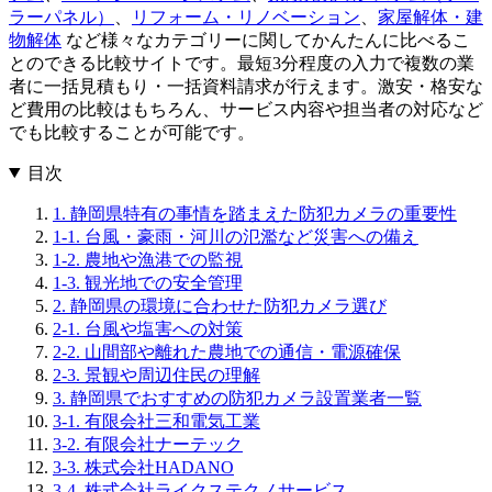
ラーパネル）
、
リフォーム・リノベーション
、
家屋解体・建
物解体
など様々なカテゴリーに関してかんたんに比べるこ
とのできる比較サイトです。最短3分程度の入力で複数の業
者に一括見積もり・一括資料請求が行えます。激安・格安な
ど費用の比較はもちろん、サービス内容や担当者の対応など
でも比較することが可能です。
目次
1. 静岡県特有の事情を踏まえた防犯カメラの重要性
1-1. 台風・豪雨・河川の氾濫など災害への備え
1-2. 農地や漁港での監視
1-3. 観光地での安全管理
2. 静岡県の環境に合わせた防犯カメラ選び
2-1. 台風や塩害への対策
2-2. 山間部や離れた農地での通信・電源確保
2-3. 景観や周辺住民の理解
3. 静岡県でおすすめの防犯カメラ設置業者一覧
3-1. 有限会社三和電気工業
3-2. 有限会社ナーテック
3-3. 株式会社HADANO
3-4. 株式会社ライクステクノサービス