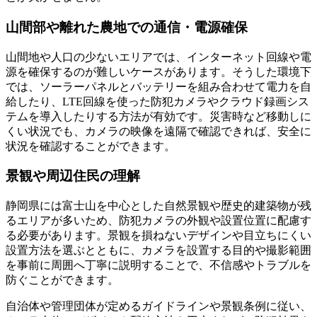
山間部や離れた農地での通信・電源確保
山間地や人口の少ないエリアでは、インターネット回線や電
源を確保するのが難しいケースがあります。そうした環境下
では、ソーラーパネルとバッテリーを組み合わせて電力を自
給したり、LTE回線を使った防犯カメラやクラウド録画シス
テムを導入したりする方法が有効です。災害時など移動しに
くい状況でも、カメラの映像を遠隔で確認できれば、安全に
状況を確認することができます。
景観や周辺住民の理解
静岡県には富士山を中心とした自然景観や歴史的建築物が残
るエリアが多いため、防犯カメラの外観や設置位置に配慮す
る必要があります。景観を損ねないデザインや目立ちにくい
設置方法を選ぶとともに、カメラを設置する目的や撮影範囲
を事前に周囲へ丁寧に説明することで、不信感やトラブルを
防ぐことができます。
自治体や管理団体が定めるガイドラインや景観条例に従い、