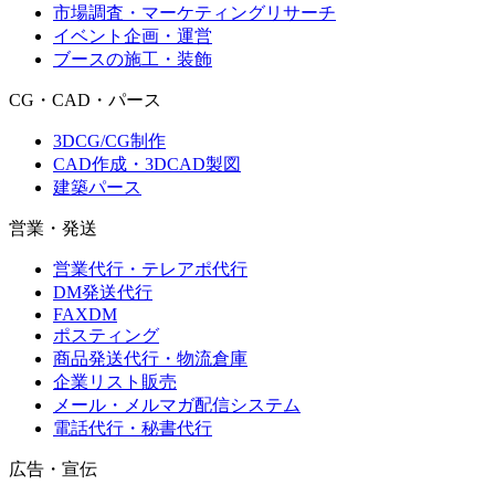
市場調査・マーケティングリサーチ
イベント企画・運営
ブースの施工・装飾
CG・CAD・パース
3DCG/CG制作
CAD作成・3DCAD製図
建築パース
営業・発送
営業代行・テレアポ代行
DM発送代行
FAXDM
ポスティング
商品発送代行・物流倉庫
企業リスト販売
メール・メルマガ配信システム
電話代行・秘書代行
広告・宣伝