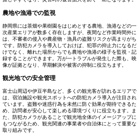
農地や漁港での監視
静岡県には茶畑や果樹園をはじめとする農地、漁港などの一
次産業エリアが数多く存在しますが、夜間など作業時間外に
は、不審者の侵入や農産物・漁具の盗難リスクが高まりがち
です。防犯カメラを導入しておけば、犯罪の抑止力になるだ
けでなく、離れた場所からでも農地や漁港の様子を監視・記
録することができます。万が一トラブルが発生した際も、映
像が証拠となり、早期解決や被害の抑制に役立ちます。
観光地での安全管理
富士山周辺や伊豆半島など、多くの観光客が訪れるエリアで
は、宿泊施設や観光スポットへの防犯カメラ導入が注目され
ています。盗難や迷惑行為を未然に防ぐ効果が期待できるた
め、訪問者が安心して楽しめる環境づくりに役立ちます。ま
た、防犯カメラがあることで観光地全体のイメージアップに
もつながるため、観光関連の事業者や自治体にとって重要な
取り組みです。