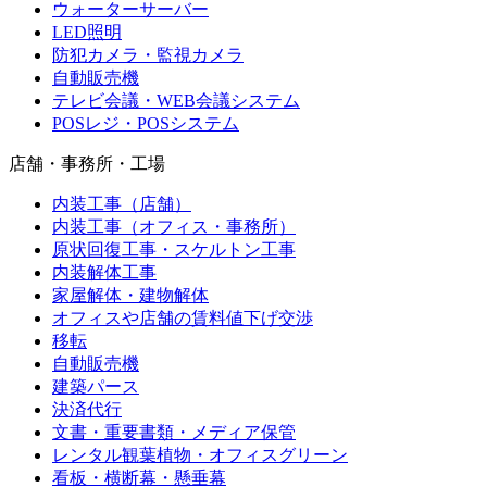
ウォーターサーバー
LED照明
防犯カメラ・監視カメラ
自動販売機
テレビ会議・WEB会議システム
POSレジ・POSシステム
店舗・事務所・工場
内装工事（店舗）
内装工事（オフィス・事務所）
原状回復工事・スケルトン工事
内装解体工事
家屋解体・建物解体
オフィスや店舗の賃料値下げ交渉
移転
自動販売機
建築パース
決済代行
文書・重要書類・メディア保管
レンタル観葉植物・オフィスグリーン
看板・横断幕・懸垂幕