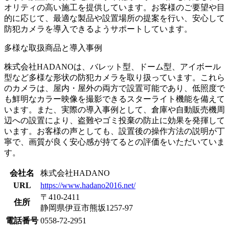
オリティの高い施工を提供しています。​お客様のご要望や目
的に応じて、最適な製品や設置場所の提案を行い、安心して
防犯カメラを導入できるようサポートしています。
多様な取扱商品と導入事例
株式会社HADANOは、バレット型、ドーム型、アイボール
型など多様な形状の防犯カメラを取り扱っています。​これら
のカメラは、屋内・屋外の両方で設置可能であり、低照度で
も鮮明なカラー映像を撮影できるスターライト機能を備えて
います。​また、実際の導入事例として、倉庫や自動販売機周
辺への設置により、盗難やゴミ投棄の防止に効果を発揮して
います。​お客様の声としても、設置後の操作方法の説明が丁
寧で、画質が良く安心感が持てるとの評価をいただいていま
す。
会社名
株式会社HADANO
URL
https://www.hadano2016.net/
〒410-2411
住所
静岡県伊豆市熊坂1257-97
電話番号
0558-72-2951