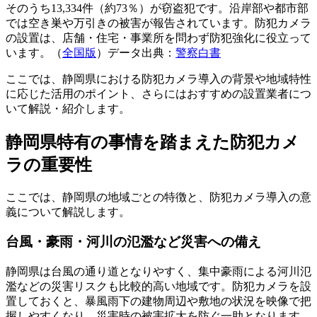
そのうち13,334件（約73％）が窃盗犯です。沿岸部や都市部
では空き巣や万引きの被害が報告されています。防犯カメラ
の設置は、店舗・住宅・事業所を問わず防犯強化に役立って
います。（
全国版
）データ出典：
警察白書
ここでは、静岡県における防犯カメラ導入の背景や地域特性
に応じた活用のポイント、さらにはおすすめの設置業者につ
いて解説・紹介します。
静岡県特有の事情を踏まえた防犯カメ
ラの重要性
ここでは、静岡県の地域ごとの特徴と、防犯カメラ導入の意
義について解説します。
台風・豪雨・河川の氾濫など災害への備え
静岡県は台風の通り道となりやすく、集中豪雨による河川氾
濫などの災害リスクも比較的高い地域です。防犯カメラを設
置しておくと、暴風雨下の建物周辺や敷地の状況を映像で把
握しやすくなり、災害時の被害拡大を防ぐ一助となります。