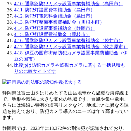
4-10. 通学路防犯カメラ設置事業費補助金（島田市）
4-11. 防犯灯設置費等補助金（島田市）
4-12. 防犯灯電気料金補助金（島田市）
4-13. 防犯灯整備事業費補助金（川根本町）
4-14. 防犯灯設置事業補助金（静岡市）
4-15. 防犯灯設置費補助金（藤枝市）
4-16. 通学路防犯カメラ設置事業費補助金（袋井市）
4-17. 通学路防犯カメラ設置事業費補助金（牧之原市）
4-18. 伊豆の国市街頭防犯カメラ設置事業費補助金（伊
豆の国市）
比較jpは防犯カメラや監視カメラに関する一括見積も
りの比較サイトです
拡大する
静岡県は富士山をはじめとする山岳地帯から温暖な海岸線ま
で、地形や気候に大きな変化の地域です。台風や集中豪雨、
さらには海沿い特有の塩害リスクなど、地域ごとに異なる課
題を抱えており、防犯カメラ導入のニーズは年々高まってい
ます。
静岡県では、2023年に18,372件の刑法犯が認知されており、