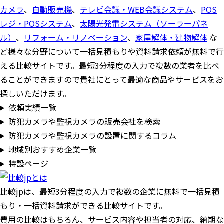
カメラ
、
自動販売機
、
テレビ会議・WEB会議システム
、
POS
レジ・POSシステム
、
太陽光発電システム（ソーラーパネ
ル）
、
リフォーム・リノベーション
、
家屋解体・建物解体
な
ど様々な分野について一括見積もりや資料請求依頼が無料で行
える比較サイトです。最短3分程度の入力で複数の業者を比べ
ることができますので貴社にとって最適な商品やサービスをお
探しいただけます。
依頼実績一覧
防犯カメラや監視カメラの販売会社を検索
防犯カメラや監視カメラの設置に関するコラム
地域別おすすめ企業一覧
特設ページ
比較jpは、
最短3分
程度の入力で複数の企業に
無料
で一括見積
もり・一括資料請求ができる比較サイトです。
費用の比較はもちろん、サービス内容や担当者の対応、納期な