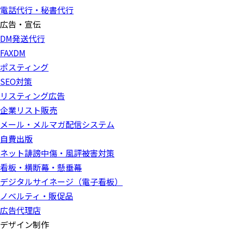
電話代行・秘書代行
広告・宣伝
DM発送代行
FAXDM
ポスティング
SEO対策
リスティング広告
企業リスト販売
メール・メルマガ配信システム
自費出版
ネット誹謗中傷・風評被害対策
看板・横断幕・懸垂幕
デジタルサイネージ（電子看板）
ノベルティ・販促品
広告代理店
デザイン制作