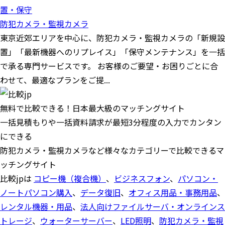
置・保守
防犯カメラ・監視カメラ
東京近郊エリアを中心に、防犯カメラ・監視カメラの「新規設
置」「最新機器へのリプレイス」「保守メンテナンス」を一括
で承る専門サービスです。 お客様のご要望・お困りごとに合
わせて、最適なプランをご提...
無料で比較できる！日本最大級のマッチングサイト
一括見積もりや一括資料請求が最短3分程度の入力でカンタン
にできる
防犯カメラ・監視カメラなど様々なカテゴリーで比較できるマ
ッチングサイト
比較jpは
コピー機（複合機）
、
ビジネスフォン
、
パソコン・
ノートパソコン購入
、
データ復旧
、
オフィス用品・事務用品
、
レンタル機器・用品
、
法人向けファイルサーバ・オンラインス
トレージ
、
ウォーターサーバー
、
LED照明
、
防犯カメラ・監視