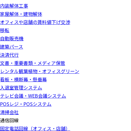
内装解体工事
家屋解体・建物解体
オフィスや店舗の賃料値下げ交渉
移転
自動販売機
建築パース
決済代行
文書・重要書類・メディア保管
レンタル観葉植物・オフィスグリーン
看板・横断幕・懸垂幕
入退室管理システム
テレビ会議・WEB会議システム
POSレジ・POSシステム
清掃会社
通信回線
固定電話回線（オフィス・店舗）