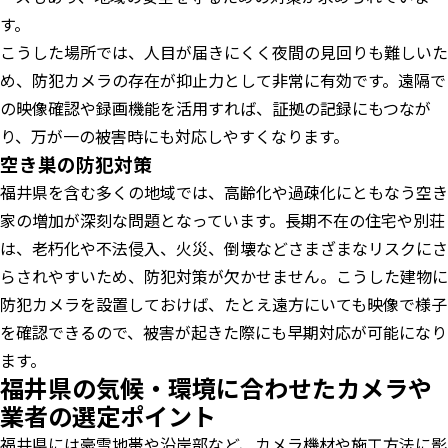
す。
こうした場所では、人目が届きにくく夜間の見回りも難しいた
め、防犯カメラの存在が抑止力として非常に有効です。遠隔で
の映像確認や録画機能を活用すれば、証拠の記録にもつなが
り、万が一の被害時にも対応しやすくなります。
空き巣の防犯対策
福井県を含む多くの地域では、高齢化や過疎化にともなう空き
家の増加が深刻な問題となっています。長期不在の住宅や別荘
は、老朽化や不法侵入、火災、倒壊などさまざまなリスクにさ
らされやすいため、防犯対策が欠かせません。こうした建物に
防犯カメラを設置しておけば、たとえ遠方にいても映像で様子
を確認できるので、被害が起きた際にも早期対応が可能になり
ます。
福井県の気候・環境に合わせたカメラや
業者の選定ポイント
福井県には豪雪地帯や沿岸部など、カメラ機材や施工方法に影