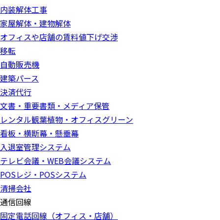
内装解体工事
家屋解体・建物解体
オフィスや店舗の賃料値下げ交渉
移転
自動販売機
建築パース
決済代行
文書・重要書類・メディア保管
レンタル観葉植物・オフィスグリーン
看板・横断幕・懸垂幕
入退室管理システム
テレビ会議・WEB会議システム
POSレジ・POSシステム
清掃会社
通信回線
固定電話回線（オフィス・店舗）