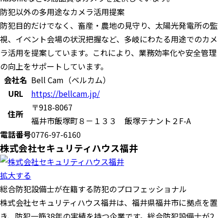
防犯以外の多用途なカメラ活用提案
防犯目的だけでなく、畜産・農地の見守り、太陽光発電所の監
視、イベント会場の状況把握など、多岐にわたる用途でのカメ
ラ活用を提案しています。​これにより、業務効率化や安全管理
の向上をサポートしています。
会社名
Bell Cam（ベルカム）
URL
https://bellcam.jp/
〒918-8067
住所
福井市飯塚町８－１３３ 飯塚テナント２F-A
電話番号
0776-97-6160
株式会社セキュリティハウス福井
拡大する
総合防犯設備士が在籍する防犯のプロフェッショナル
株式会社セキュリティハウス福井は、福井県福井市に拠点を置
き、防犯一筋38年の実績を持つ企業です。​総合防犯設備士が2