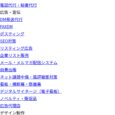
電話代行・秘書代行
広告・宣伝
DM発送代行
FAXDM
ポスティング
SEO対策
リスティング広告
企業リスト販売
メール・メルマガ配信システム
自費出版
ネット誹謗中傷・風評被害対策
看板・横断幕・懸垂幕
デジタルサイネージ（電子看板）
ノベルティ・販促品
広告代理店
デザイン制作