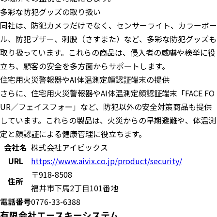
​多彩な防犯グッズの取り扱い
同社は、防犯カメラだけでなく、センサーライト、カラーボー
ル、防犯ブザー、刺股（さすまた）など、多彩な防犯グッズも
取り扱っています。​これらの商品は、侵入者の威嚇や検挙に役
立ち、顧客の安全を多方面からサポートします。
住宅用火災警報器やAI体温測定顔認証端末の提供
さらに、住宅用火災警報器やAI体温測定顔認証端末「FACE FO
UR／フェイスフォー」など、防犯以外の安全対策商品も提供
しています。​これらの製品は、火災からの早期避難や、体温測
定と顔認証による健康管理に役立ちます。
会社名
株式会社アイビックス
URL
https://www.aivix.co.jp/product/security/
〒918-8508
住所
福井市下馬2丁目101番地
電話番号
0776-33-6388
有限会社エースキーシステム