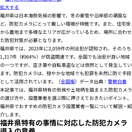
拡大する
福井県は日本海側気候の影響で、冬の豪雪や沿岸部の潮風な
ど、防犯カメラにとって厳しい環境が特徴です。また、住宅街
から農地まで多様なエリアが広がっているため、場所に合わせ
た防犯対策が必要となります。
福井県では、2023年に2,059件の刑法犯が認知され、そのうち
1,317件（約64％）が窃盗関連です。全国でも治安が良い地域
の一つですが、空き巣や自転車盗などは依然として発生してい
ます。防犯カメラは、穏やかな地域でも犯罪を未然に防ぐ手段
として活用されています。（
全国版
）データ出典：
警察白書
本記事では、福井県特有の気候や土地柄を踏まえた防犯カメラ
の選び方や、設置業者を選ぶ際に押さえておきたいポイント、
福井県でおすすめの防犯カメラ設置業者一覧について解説・紹
介します。
福井県特有の事情に対応した防犯カメラ
導入の意義