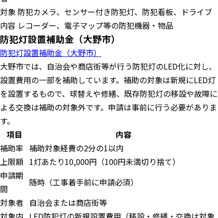
対象
防犯カメラ、センサー付き防犯灯、防犯看板、ドライブ
内容
レコーダー、電子マップ等の防犯機器・物品
防犯灯設置補助金（大野市）
防犯灯設置補助金（大野市）
大野市では、自治会や商店街等が行う防犯灯のLED化に対し、
設置費用の一部を補助しています。補助の対象は新規にLED灯
を設置するもので、球替えや修繕、既存防犯灯の移設や故障に
よる交換は補助の対象外です。申請は事前に行う必要がありま
す。
項目
内容
補助率
補助対象経費の2分の1以内
上限額
1灯あたり10,000円（100円未満切り捨て）
申請期
随時（工事着手前に申請必須）
間
対象者
自治会または商店街等
対象内
LED防犯灯の新規設置費用（移設・修繕・交換は対象