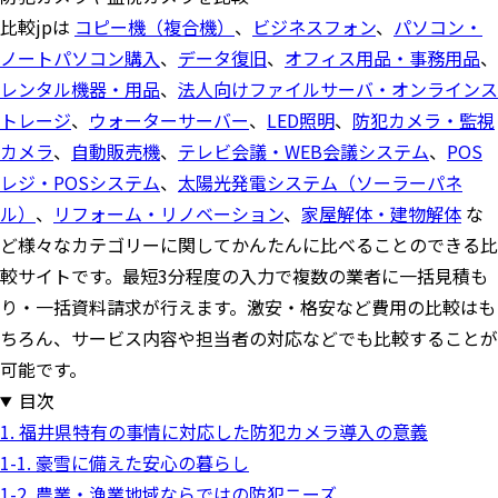
比較jpは
コピー機（複合機）
、
ビジネスフォン
、
パソコン・
ノートパソコン購入
、
データ復旧
、
オフィス用品・事務用品
、
レンタル機器・用品
、
法人向けファイルサーバ・オンラインス
トレージ
、
ウォーターサーバー
、
LED照明
、
防犯カメラ・監視
カメラ
、
自動販売機
、
テレビ会議・WEB会議システム
、
POS
レジ・POSシステム
、
太陽光発電システム（ソーラーパネ
ル）
、
リフォーム・リノベーション
、
家屋解体・建物解体
な
ど様々なカテゴリーに関してかんたんに比べることのできる比
較サイトです。最短3分程度の入力で複数の業者に一括見積も
り・一括資料請求が行えます。激安・格安など費用の比較はも
ちろん、サービス内容や担当者の対応などでも比較することが
可能です。
目次
1. 福井県特有の事情に対応した防犯カメラ導入の意義
1-1. 豪雪に備えた安心の暮らし
1-2. 農業・漁業地域ならではの防犯ニーズ