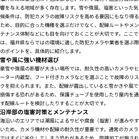
響を与える地域が多く存在します。雪や強風、塩害といった気
候条件は、防犯カメラの故障リスクを高める要因にもなり得る
ため、目的に合った機種を選ぶだけでなく、配線ルートやメン
テナンス体制などにも目を向けておくことが大切です。ここで
は、福井県ならではの環境に適した防犯カメラや業者を選ぶ際
のポイントを、具体的に紹介します。
雪や風に強い機材選び
豪雪や強風の影響が大きい場所では、耐久性の高いカメラやヒ
ーター内蔵型、フード付きカメラなどを選ぶことで故障のリス
クを抑えられます。また、配線が露出していると雪かきや風で
損傷する恐れがあるため、保護チューブを使用したり屋内を通
す配線ルートを検討したりすることが大切です。
沿岸部の塩害対策とメンテナンス
海沿いのエリアでは潮風によるサビや腐食（塩害）が進みやす
いため、カメラ機材や配線の耐久性が重要です。通常のカメラ
ではすぐに劣化してしまう恐れがあるため、防錆加工が施され