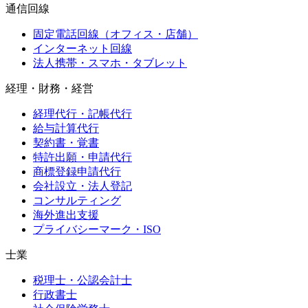
通信回線
固定電話回線（オフィス・店舗）
インターネット回線
法人携帯・スマホ・タブレット
経理・財務・経営
経理代行・記帳代行
給与計算代行
契約書・覚書
特許出願・申請代行
商標登録申請代行
会社設立・法人登記
コンサルティング
海外進出支援
プライバシーマーク・ISO
士業
税理士・公認会計士
行政書士