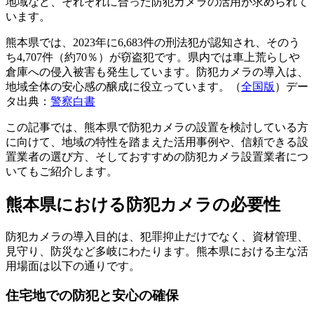
地域など、それぞれに合った防犯カメラの活用が求められて
います。
熊本県では、2023年に6,683件の刑法犯が認知され、そのう
ち4,707件（約70％）が窃盗犯です。県内では車上荒らしや
倉庫への侵入被害も発生しています。防犯カメラの導入は、
地域全体の安心感の醸成に役立っています。（
全国版
）デー
タ出典：
警察白書
この記事では、熊本県で防犯カメラの設置を検討している方
に向けて、地域の特性を踏まえた活用事例や、信頼できる設
置業者の選び方、そしておすすめの防犯カメラ設置業者につ
いてもご紹介します。
熊本県における防犯カメラの必要性
防犯カメラの導入目的は、犯罪抑止だけでなく、資材管理、
見守り、防災など多岐にわたります。熊本県における主な活
用場面は以下の通りです。
住宅地での防犯と安心の確保