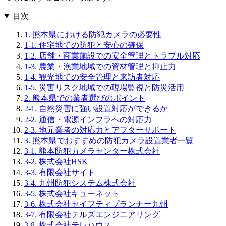
目次
1. 熊本県における防犯カメラの必要性
1-1. 住宅地での防犯と安心の確保
1-2. 店舗・商業施設での安全管理とトラブル対応
1-3. 農業・漁業地域での資材管理と抑止力
1-4. 観光地での安全管理と来訪者対応
1-5. 災害リスク地域での現場監視と防災活用
2. 熊本県での業者選びのポイント
2-1. 自然災害に強い設置対応ができるか
2-2. 通信・電源インフラへの対応力
2-3. 地元業者の対応力とアフターサポート
3. 熊本県でおすすめの防犯カメラ設置業者一覧
3-1. 熊本防犯カメラセンター株式会社
3-2. 株式会社HSK
3-3. 有限会社サイト
3-4. 九州防犯システム株式会社
3-5. 株式会社キューネット
3-6. 株式会社セイフティプランナー九州
3-7. 有限会社テルズエンジニアリング
3-8. 株式会社テレハウス