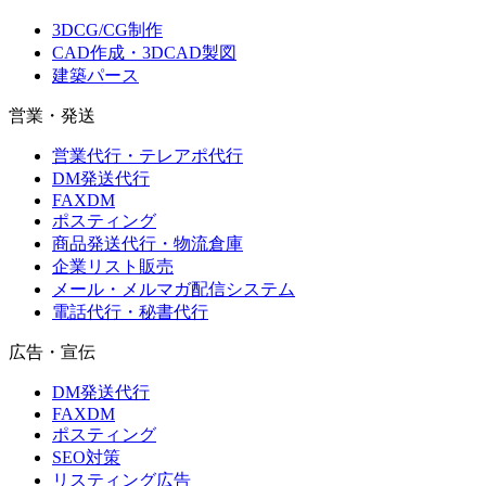
3DCG/CG制作
CAD作成・3DCAD製図
建築パース
営業・発送
営業代行・テレアポ代行
DM発送代行
FAXDM
ポスティング
商品発送代行・物流倉庫
企業リスト販売
メール・メルマガ配信システム
電話代行・秘書代行
広告・宣伝
DM発送代行
FAXDM
ポスティング
SEO対策
リスティング広告