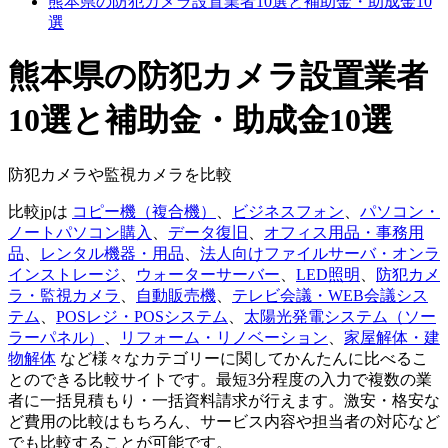
熊本県の防犯カメラ設置業者10選と補助金・助成金10
選
熊本県の防犯カメラ設置業者
10選と補助金・助成金10選
防犯カメラや監視カメラを比較
比較jpは
コピー機（複合機）
、
ビジネスフォン
、
パソコン・
ノートパソコン購入
、
データ復旧
、
オフィス用品・事務用
品
、
レンタル機器・用品
、
法人向けファイルサーバ・オンラ
インストレージ
、
ウォーターサーバー
、
LED照明
、
防犯カメ
ラ・監視カメラ
、
自動販売機
、
テレビ会議・WEB会議シス
テム
、
POSレジ・POSシステム
、
太陽光発電システム（ソー
ラーパネル）
、
リフォーム・リノベーション
、
家屋解体・建
物解体
など様々なカテゴリーに関してかんたんに比べるこ
とのできる比較サイトです。最短3分程度の入力で複数の業
者に一括見積もり・一括資料請求が行えます。激安・格安な
ど費用の比較はもちろん、サービス内容や担当者の対応など
でも比較することが可能です。