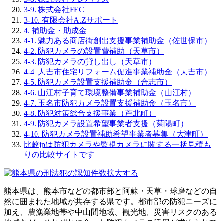
3-9. 株式会社FEC
3-10. 有限会社A.Zサポート
4. 補助金・助成金
4-1. 魅力ある商店街創出支援事業補助金（佐世保市）
4-2. 防犯カメラの設置費補助（天草市）
4-3. 防犯カメラの貸し出し（天草市）
4-4. 人吉市住宅リフォーム促進事業補助金（人吉市）
4-5. 防犯カメラ設置支援補助金（合志市）
4-6. 山江村子育て環境整備事業補助金（山江村）
4-7. 玉名市防犯カメラ設置支援補助金（玉名市）
4-8. 防犯対策総合支援事業（芦北町）
4-9. 防犯カメラ設置希望事業者支援（菊陽町）
4-10. 防犯カメラ設置補助希望事業者募集（大津町）
比較jpは防犯カメラや監視カメラに関する一括見積も
りの比較サイトです
拡大する
熊本県は、熊本市などの都市部と阿蘇・天草・球磨などの自
然に囲まれた地域が共存する県です。都市部の防犯ニーズに
加え、農漁業地帯や中山間地域、観光地、災害リスクのある