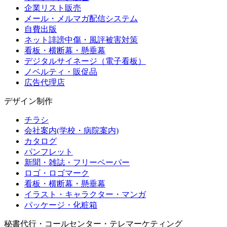
企業リスト販売
メール・メルマガ配信システム
自費出版
ネット誹謗中傷・風評被害対策
看板・横断幕・懸垂幕
デジタルサイネージ（電子看板）
ノベルティ・販促品
広告代理店
デザイン制作
チラシ
会社案内(学校・病院案内)
カタログ
パンフレット
新聞・雑誌・フリーペーパー
ロゴ・ロゴマーク
看板・横断幕・懸垂幕
イラスト・キャラクター・マンガ
パッケージ・化粧箱
秘書代行・コールセンター・テレマーケティング