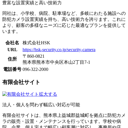
豊富な設置実績と高い技術力
同社は、小学校、病院、駐車場など、多岐にわたる施設への
防犯カメラ設置実績を持ち、高い技術力を誇ります。これに
より、顧客の多様なニーズに応じた最適なプランを提供して
います。
会社名
株式会社HSK
URL
https://hsk-security.co.jp/security-camera
〒860-0821
住所
熊本県熊本市中央区本山2丁目7-1
電話番号
096-322-2000
有限会社サイト
拡大する
法人・個人を問わず幅広い対応が可能
有限会社サイトは、熊本県上益城郡益城町を拠点に防犯カメ
ラの販売・設置・メンテナンスを行っています。学校や病
院、企業、個人宅まで幅広い顧客層に対応し、事務所や店