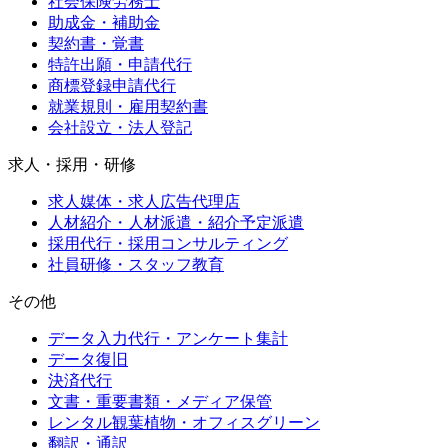
社会保険労務士
助成金・補助金
契約書・覚書
特許出願・申請代行
商標登録申請代行
就業規則・雇用契約書
会社設立・法人登記
求人・採用・研修
求人媒体・求人広告代理店
人材紹介・人材派遣・紹介予定派遣
採用代行・採用コンサルティング
社員研修・スタッフ教育
その他
データ入力代行・アンケート集計
データ復旧
決済代行
文書・重要書類・メディア保管
レンタル観葉植物・オフィスグリーン
翻訳・通訳