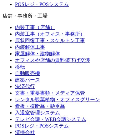
POSレジ・POSシステム
店舗・事務所・工場
内装工事（店舗）
内装工事（オフィス・事務所）
原状回復工事・スケルトン工事
内装解体工事
家屋解体・建物解体
オフィスや店舗の賃料値下げ交渉
移転
自動販売機
建築パース
決済代行
文書・重要書類・メディア保管
レンタル観葉植物・オフィスグリーン
看板・横断幕・懸垂幕
入退室管理システム
テレビ会議・WEB会議システム
POSレジ・POSシステム
清掃会社