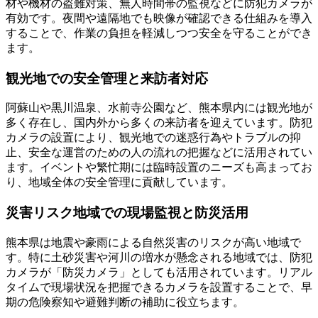
材や機材の盗難対策、無人時間帯の監視などに防犯カメラが
有効です。夜間や遠隔地でも映像が確認できる仕組みを導入
することで、作業の負担を軽減しつつ安全を守ることができ
ます。
観光地での安全管理と来訪者対応
阿蘇山や黒川温泉、水前寺公園など、熊本県内には観光地が
多く存在し、国内外から多くの来訪者を迎えています。防犯
カメラの設置により、観光地での迷惑行為やトラブルの抑
止、安全な運営のための人の流れの把握などに活用されてい
ます。イベントや繁忙期には臨時設置のニーズも高まってお
り、地域全体の安全管理に貢献しています。
災害リスク地域での現場監視と防災活用
熊本県は地震や豪雨による自然災害のリスクが高い地域で
す。特に土砂災害や河川の増水が懸念される地域では、防犯
カメラが「防災カメラ」としても活用されています。リアル
タイムで現場状況を把握できるカメラを設置することで、早
期の危険察知や避難判断の補助に役立ちます。