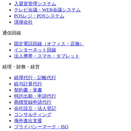
入退室管理システム
テレビ会議・WEB会議システム
POSレジ・POSシステム
清掃会社
通信回線
固定電話回線（オフィス・店舗）
インターネット回線
法人携帯・スマホ・タブレット
経理・財務・経営
経理代行・記帳代行
給与計算代行
契約書・覚書
特許出願・申請代行
商標登録申請代行
会社設立・法人登記
コンサルティング
海外進出支援
プライバシーマーク・ISO