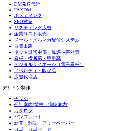
DM発送代行
FAXDM
ポスティング
SEO対策
リスティング広告
企業リスト販売
メール・メルマガ配信システム
自費出版
ネット誹謗中傷・風評被害対策
看板・横断幕・懸垂幕
デジタルサイネージ（電子看板）
ノベルティ・販促品
広告代理店
デザイン制作
チラシ
会社案内(学校・病院案内)
カタログ
パンフレット
新聞・雑誌・フリーペーパー
ロゴ・ロゴマーク