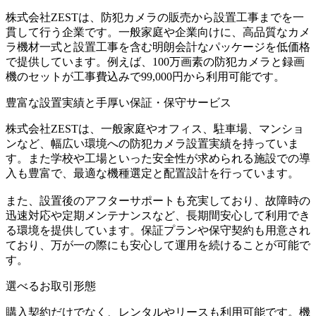
株式会社ZESTは、防犯カメラの販売から設置工事までを一
貫して行う企業です。一般家庭や企業向けに、高品質なカメ
ラ機材一式と設置工事を含む明朗会計なパッケージを低価格
で提供しています。例えば、100万画素の防犯カメラと録画
機のセットが工事費込みで99,000円から利用可能です。
豊富な設置実績と手厚い保証・保守サービス
株式会社ZESTは、一般家庭やオフィス、駐車場、マンショ
ンなど、幅広い環境への防犯カメラ設置実績を持っていま
す。また学校や工場といった安全性が求められる施設での導
入も豊富で、最適な機種選定と配置設計を行っています。
また、設置後のアフターサポートも充実しており、故障時の
迅速対応や定期メンテナンスなど、長期間安心して利用でき
る環境を提供しています。保証プランや保守契約も用意され
ており、万が一の際にも安心して運用を続けることが可能で
す。
選べるお取引形態
購入契約だけでなく、レンタルやリースも利用可能です。​機