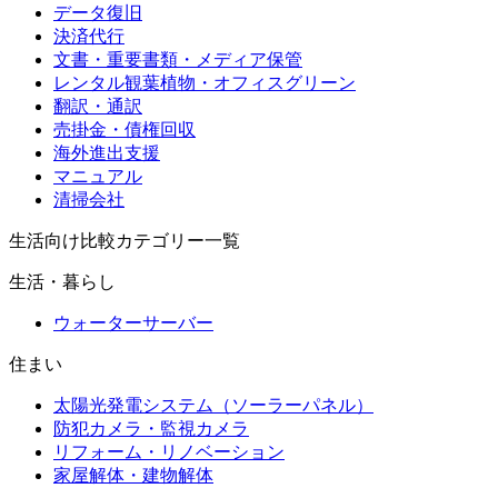
データ復旧
決済代行
文書・重要書類・メディア保管
レンタル観葉植物・オフィスグリーン
翻訳・通訳
売掛金・債権回収
海外進出支援
マニュアル
清掃会社
生活向け比較カテゴリー一覧
生活・暮らし
ウォーターサーバー
住まい
太陽光発電システム（ソーラーパネル）
防犯カメラ・監視カメラ
リフォーム・リノベーション
家屋解体・建物解体