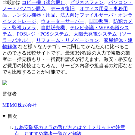
比較jpは
コピー機（複合機）
、
ビジネスフォン
、
パソコン・
ノートパソコン購入
、
データ復旧
、
オフィス用品・事務用
品
、
レンタル機器・用品
、
法人向けファイルサーバ・オンラ
インストレージ
、
ウォーターサーバー
、
LED照明
、
防犯カメ
ラ・監視カメラ
、
自動販売機
、
テレビ会議・WEB会議シス
テム
、
POSレジ・POSシステム
、
太陽光発電システム（ソー
ラーパネル）
、
リフォーム・リノベーション
、
家屋解体・建
物解体
など様々なカテゴリーに関してかんたんに比べるこ
とのできる比較サイトです。最短3分程度の入力で複数の業
者に一括見積もり・一括資料請求が行えます。激安・格安な
ど費用の比較はもちろん、サービス内容や担当者の対応など
でも比較することが可能です。
監修者
MEMO株式会社
目次
1. 格安防犯カメラの選び方とは？｜メリットや注意
点、おすすめ業者一覧など解説