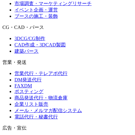
市場調査・マーケティングリサーチ
イベント企画・運営
ブースの施工・装飾
CG・CAD・パース
3DCG/CG制作
CAD作成・3DCAD製図
建築パース
営業・発送
営業代行・テレアポ代行
DM発送代行
FAXDM
ポスティング
商品発送代行・物流倉庫
企業リスト販売
メール・メルマガ配信システム
電話代行・秘書代行
広告・宣伝