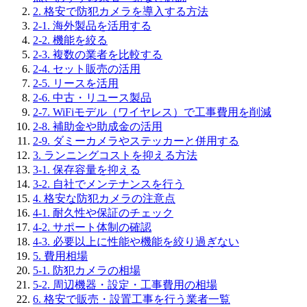
2. 格安で防犯カメラを導入する方法
2-1. 海外製品を活用する
2-2. 機能を絞る
2-3. 複数の業者を比較する
2-4. セット販売の活用
2-5. リースを活用
2-6. 中古・リユース製品
2-7. WiFiモデル（ワイヤレス）で工事費用を削減
2-8. 補助金や助成金の活用
2-9. ダミーカメラやステッカーと併用する
3. ランニングコストを抑える方法
3-1. 保存容量を抑える
3-2. 自社でメンテナンスを行う
4. 格安な防犯カメラの注意点
4-1. 耐久性や保証のチェック
4-2. サポート体制の確認
4-3. 必要以上に性能や機能を絞り過ぎない
5. 費用相場
5-1. 防犯カメラの相場
5-2. 周辺機器・設定・工事費用の相場
6. 格安で販売・設置工事を行う業者一覧