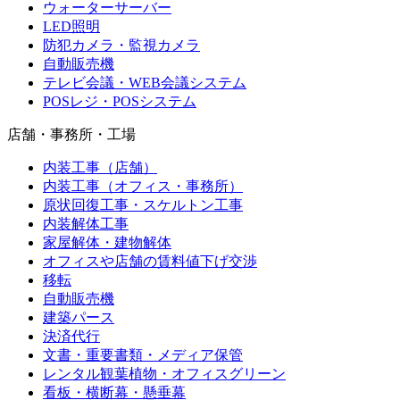
ウォーターサーバー
LED照明
防犯カメラ・監視カメラ
自動販売機
テレビ会議・WEB会議システム
POSレジ・POSシステム
店舗・事務所・工場
内装工事（店舗）
内装工事（オフィス・事務所）
原状回復工事・スケルトン工事
内装解体工事
家屋解体・建物解体
オフィスや店舗の賃料値下げ交渉
移転
自動販売機
建築パース
決済代行
文書・重要書類・メディア保管
レンタル観葉植物・オフィスグリーン
看板・横断幕・懸垂幕