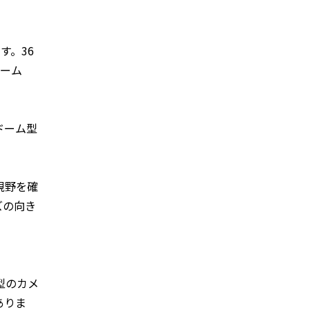
す。36
ズーム
ドーム型
視野を確
ズの向き
型のカメ
ありま