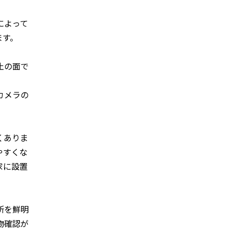
によって
ます。
止の面で
カメラの
くありま
やすくな
家に設置
所を鮮明
物確認が