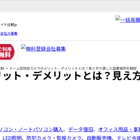
イト比較jp
録会社大募集
比較
ドーム型防犯カメラのメリット・デメリットとは？見え方や適した設置場所を解説
リット・デメリットとは？見え
ソコン・ノートパソコン購入
、
データ復旧
、
オフィス用品・事
、
LED照明
、
防犯カメラ・監視カメラ
、
自動販売機
、
テレビ会