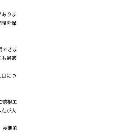
がありま
空間を保
用できま
にも最適
人目につ
に監視エ
る点が大
、長期的