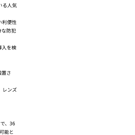
いる人気
い利便性
分な防犯
導入を検
設置さ
、レンズ
で、36
可能と