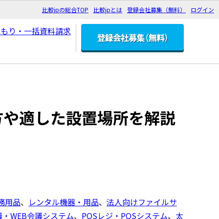
比較jpの総合TOP
比較jpとは
登録会社募集（無料）
ログイン
方や適した設置場所を解説
務用品
、
レンタル機器・用品
、
法人向けファイルサ
議・WEB会議システム
、
POSレジ・POSシステム
、
太