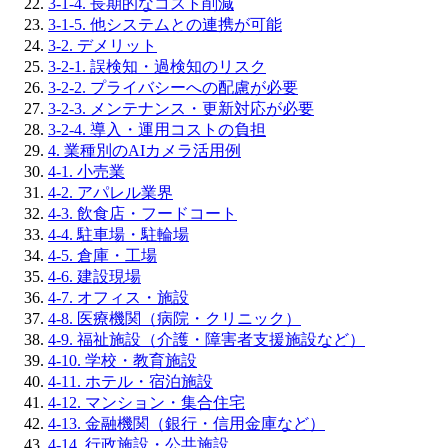
3-1-4. 長期的なコスト削減
3-1-5. 他システムとの連携が可能
3-2. デメリット
3-2-1. 誤検知・過検知のリスク
3-2-2. プライバシーへの配慮が必要
3-2-3. メンテナンス・更新対応が必要
3-2-4. 導入・運用コストの負担
4. 業種別のAIカメラ活用例
4-1. 小売業
4-2. アパレル業界
4-3. 飲食店・フードコート
4-4. 駐車場・駐輪場
4-5. 倉庫・工場
4-6. 建設現場
4-7. オフィス・施設
4-8. 医療機関（病院・クリニック）
4-9. 福祉施設（介護・障害者支援施設など）
4-10. 学校・教育施設
4-11. ホテル・宿泊施設
4-12. マンション・集合住宅
4-13. 金融機関（銀行・信用金庫など）
4-14. 行政施設・公共施設