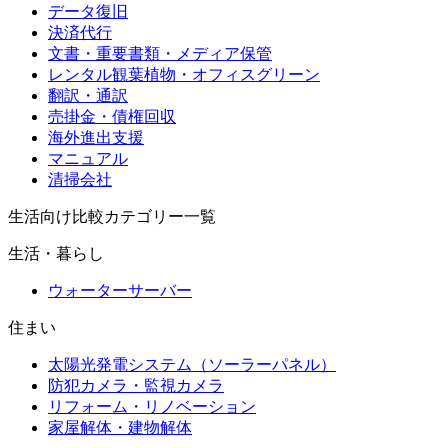
データ復旧
決済代行
文書・重要書類・メディア保管
レンタル観葉植物・オフィスグリーン
翻訳・通訳
売掛金・債権回収
海外進出支援
マニュアル
清掃会社
生活向け比較カテゴリー一覧
生活・暮らし
ウォーターサーバー
住まい
太陽光発電システム（ソーラーパネル）
防犯カメラ・監視カメラ
リフォーム・リノベーション
家屋解体・建物解体