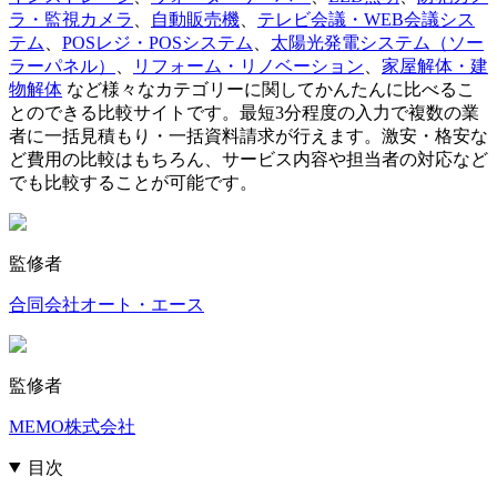
ラ・監視カメラ
、
自動販売機
、
テレビ会議・WEB会議シス
テム
、
POSレジ・POSシステム
、
太陽光発電システム（ソー
ラーパネル）
、
リフォーム・リノベーション
、
家屋解体・建
物解体
など様々なカテゴリーに関してかんたんに比べるこ
とのできる比較サイトです。最短3分程度の入力で複数の業
者に一括見積もり・一括資料請求が行えます。激安・格安な
ど費用の比較はもちろん、サービス内容や担当者の対応など
でも比較することが可能です。
監修者
合同会社オート・エース
監修者
MEMO株式会社
目次