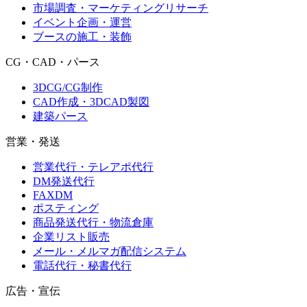
市場調査・マーケティングリサーチ
イベント企画・運営
ブースの施工・装飾
CG・CAD・パース
3DCG/CG制作
CAD作成・3DCAD製図
建築パース
営業・発送
営業代行・テレアポ代行
DM発送代行
FAXDM
ポスティング
商品発送代行・物流倉庫
企業リスト販売
メール・メルマガ配信システム
電話代行・秘書代行
広告・宣伝