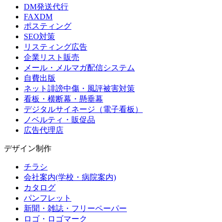
DM発送代行
FAXDM
ポスティング
SEO対策
リスティング広告
企業リスト販売
メール・メルマガ配信システム
自費出版
ネット誹謗中傷・風評被害対策
看板・横断幕・懸垂幕
デジタルサイネージ（電子看板）
ノベルティ・販促品
広告代理店
デザイン制作
チラシ
会社案内(学校・病院案内)
カタログ
パンフレット
新聞・雑誌・フリーペーパー
ロゴ・ロゴマーク