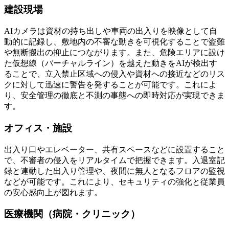
建設現場
AIカメラは資材の持ち出しや車両の出入りを映像として自
動的に記録し、敷地内の不審な動きを可視化することで盗難
や無断搬出の抑止につながります。また、危険エリアに設け
た仮想線（バーチャルライン）を越えた動きをAIが検出す
ることで、立入禁止区域への侵入や資材への接近などのリス
クに対して迅速に警告を発することが可能です。これによ
り、安全管理の徹底と不測の事態への即時対応が実現できま
す。
オフィス・施設
出入り口やエレベーター、共有スペースなどに設置すること
で、不審者の侵入をリアルタイムで把握できます。入退室記
録と連動した出入り管理や、夜間に無人となるフロアの監視
などが可能です。これにより、セキュリティの強化と従業員
の安心感向上が図れます。
医療機関（病院・クリニック）