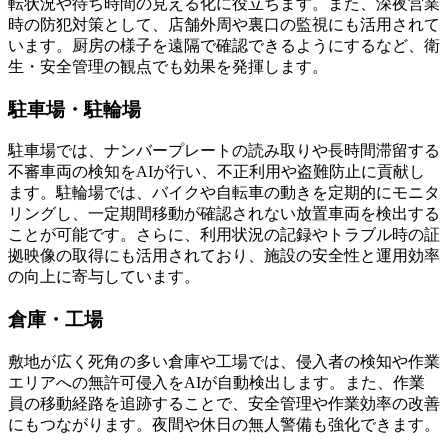
転状況や待ち時間の見える化に役立ちます。また、深夜営業
時の防犯対策として、店舗外周や裏口の監視にも活用されて
います。厨房の様子を遠隔で確認できるようにするなど、衛
生・安全管理の観点でも効果を発揮します。
駐車場・駐輪場
駐車場では、ナンバープレートの読み取りや長時間滞留する
不審車両の検知をAIが行い、不正利用や盗難防止に貢献し
ます。駐輪場では、バイクや自転車の動きを定期的にモニタ
リングし、一定期間移動が確認されない放置車両を検出する
ことが可能です。さらに、利用状況の記録やトラブル時の証
拠映像の取得にも活用されており、施設の安全性と運用効率
の向上に寄与しています。
倉庫・工場
敷地が広く死角の多い倉庫や工場では、侵入者の検知や作業
エリアへの無許可侵入をAIが自動検出します。また、作業
員の移動経路を追跡することで、安全管理や作業効率の改善
にもつながります。夜間や休日の無人警備も強化できます。