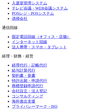
入退室管理システム
テレビ会議・WEB会議システム
POSレジ・POSシステム
清掃会社
通信回線
固定電話回線（オフィス・店舗）
インターネット回線
法人携帯・スマホ・タブレット
経理・財務・経営
経理代行・記帳代行
給与計算代行
契約書・覚書
特許出願・申請代行
商標登録申請代行
会社設立・法人登記
コンサルティング
海外進出支援
プライバシーマーク・ISO