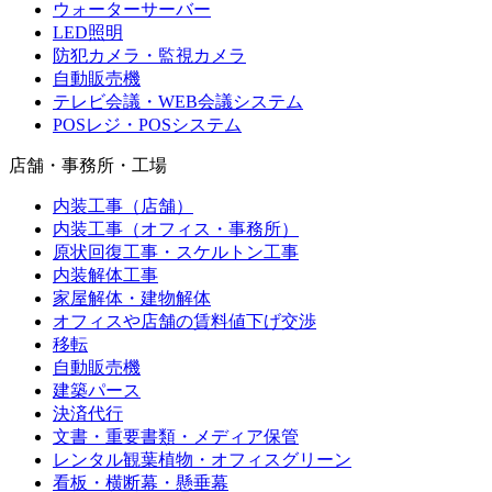
ウォーターサーバー
LED照明
防犯カメラ・監視カメラ
自動販売機
テレビ会議・WEB会議システム
POSレジ・POSシステム
店舗・事務所・工場
内装工事（店舗）
内装工事（オフィス・事務所）
原状回復工事・スケルトン工事
内装解体工事
家屋解体・建物解体
オフィスや店舗の賃料値下げ交渉
移転
自動販売機
建築パース
決済代行
文書・重要書類・メディア保管
レンタル観葉植物・オフィスグリーン
看板・横断幕・懸垂幕