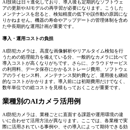
AI技術は日々進化しており、導入後も定期的なソフトウェ
アの更新やAIモデルの再学習が必要になります。こうした
メンテナンスを怠ると、検知精度の低下や誤作動の原因にな
りかねません。機器の寿命やアップデートの管理体制を含め
た中長期的な運用計画が重要です。
導入・運用コストの負担
AI防犯カメラは、高度な画像解析やリアルタイム検知を行
うための処理能力を備えている分、一般的なカメラに比べて
導入コストが高くなりがちです。さらに、クラウドサービス
の利用料、データ保存にかかるストレージ費用、ソフトウェ
アのライセンス料、メンテナンス契約費など、運用後も継続
的なコストがかかります。導入前には初期費用だけでなく、
数年単位での総コストを見積もっておくことが重要です。
業種別のAIカメラ活用例
AI防犯カメラは、業種ごとに直面する課題や運用環境の違
いに合わせて活用方法が異なります。ここでは、各業種で実
際に活用されている事例や、その導入によって期待できる効