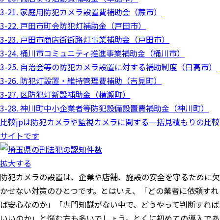
3-21. 家庭用防犯カメラ設置費補助金（蕨市）
3-22. 戸田市町会防犯灯補助金（戸田市）
3-23. 戸田市商店街街路灯事業補助金（戸田市）
3-24. 桶川市コミュニティ推進事業補助金（桶川市）
3-25. 自治会等の防犯カメラ設置に対する補助制度（日高市）
3-26. 防犯灯設置・維持管理費補助（吉見町）
3-27. 区防犯灯新設補助金（横瀬町）
3-28. 神川町中小企業者等防犯設備設置費補助金（神川町）
比較jpは防犯カメラや監視カメラに関する一括見積もりの比較
サイトです
拡大する
防犯カメラの設置は、企業や店舗、施設の安全を守るために欠
かせない対策のひとつです。とはいえ、「どの業者に依頼すれ
ば安心なのか」「専門知識がない中で、どうやって判断すれば
いいのか」と悩む方も多いでしょう。とくに初めての導入であ