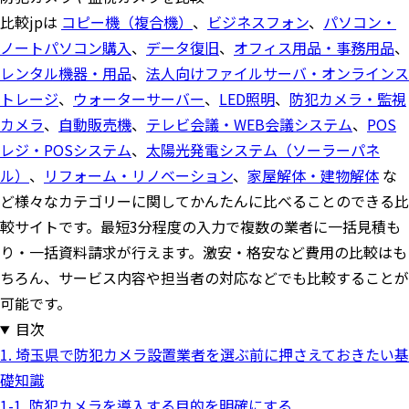
比較jpは
コピー機（複合機）
、
ビジネスフォン
、
パソコン・
ノートパソコン購入
、
データ復旧
、
オフィス用品・事務用品
、
レンタル機器・用品
、
法人向けファイルサーバ・オンラインス
トレージ
、
ウォーターサーバー
、
LED照明
、
防犯カメラ・監視
カメラ
、
自動販売機
、
テレビ会議・WEB会議システム
、
POS
レジ・POSシステム
、
太陽光発電システム（ソーラーパネ
ル）
、
リフォーム・リノベーション
、
家屋解体・建物解体
な
ど様々なカテゴリーに関してかんたんに比べることのできる比
較サイトです。最短3分程度の入力で複数の業者に一括見積も
り・一括資料請求が行えます。激安・格安など費用の比較はも
ちろん、サービス内容や担当者の対応などでも比較することが
可能です。
目次
1. 埼玉県で防犯カメラ設置業者を選ぶ前に押さえておきたい基
礎知識
1-1. 防犯カメラを導入する目的を明確にする