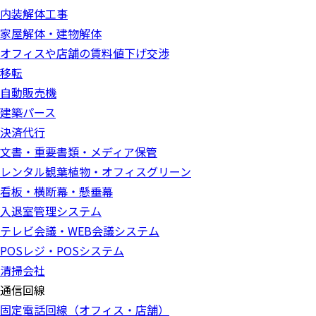
内装解体工事
家屋解体・建物解体
オフィスや店舗の賃料値下げ交渉
移転
自動販売機
建築パース
決済代行
文書・重要書類・メディア保管
レンタル観葉植物・オフィスグリーン
看板・横断幕・懸垂幕
入退室管理システム
テレビ会議・WEB会議システム
POSレジ・POSシステム
清掃会社
通信回線
固定電話回線（オフィス・店舗）