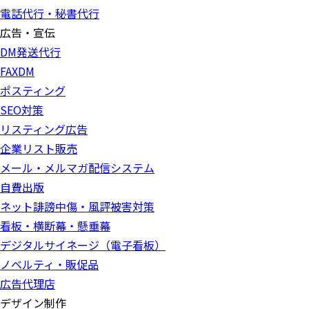
電話代行・秘書代行
広告・宣伝
DM発送代行
FAXDM
ポスティング
SEO対策
リスティング広告
企業リスト販売
メール・メルマガ配信システム
自費出版
ネット誹謗中傷・風評被害対策
看板・横断幕・懸垂幕
デジタルサイネージ（電子看板）
ノベルティ・販促品
広告代理店
デザイン制作