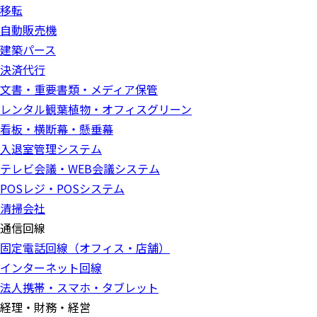
移転
自動販売機
建築パース
決済代行
文書・重要書類・メディア保管
レンタル観葉植物・オフィスグリーン
看板・横断幕・懸垂幕
入退室管理システム
テレビ会議・WEB会議システム
POSレジ・POSシステム
清掃会社
通信回線
固定電話回線（オフィス・店舗）
インターネット回線
法人携帯・スマホ・タブレット
経理・財務・経営