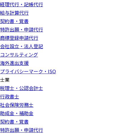
経理代行・記帳代行
給与計算代行
契約書・覚書
特許出願・申請代行
商標登録申請代行
会社設立・法人登記
コンサルティング
海外進出支援
プライバシーマーク・ISO
士業
税理士・公認会計士
行政書士
社会保険労務士
助成金・補助金
契約書・覚書
特許出願・申請代行