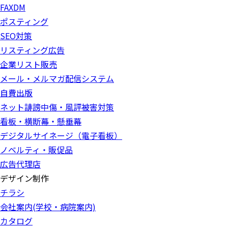
FAXDM
ポスティング
SEO対策
リスティング広告
企業リスト販売
メール・メルマガ配信システム
自費出版
ネット誹謗中傷・風評被害対策
看板・横断幕・懸垂幕
デジタルサイネージ（電子看板）
ノベルティ・販促品
広告代理店
デザイン制作
チラシ
会社案内(学校・病院案内)
カタログ