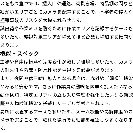
スをもつ倉庫では、搬入口や通路、荷捌き場、商品棚の間など
細かいエリアごとにカメラを配置することで、不審者の侵入や
盗難事故のリスクを大幅に減らせます。
誤出荷や作業ミスを防ぐために作業エリアを記録するケースも
多いため、監視対象エリアが増えるほど台数も増加する傾向が
あります。
機能・スペック
工場や倉庫は粉塵や温度変化が激しい環境も多いため、カメラ
の耐久性や防塵・防水性能を重視する必要があります。
また、夜間や休日時に無人となる場合は、赤外線（暗視）機能
があると安心です。さらに作業員の動線を素早く捉えたいなら
動体検知、特定エリアへの立ち入り管理を強化したいなら顔認
証や人物検知機能を搭載したモデルが考えられます。
高所に設置するケースも多いため、ズーム機能や高解像度のカ
メラを選ぶことで、離れた場所でも細部を確認しやすくなりま
す。