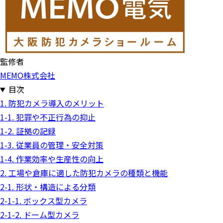
監修者
MEMO株式会社
目次
1. 防犯カメラ導入のメリット
1-1. 犯罪や不正行為の抑止
1-2. 証拠の記録
1-3. 従業員の管理・安全対策
1-4. 作業効率や生産性の向上
2. 工場や倉庫に適した防犯カメラの種類と機能
2-1. 形状・構造による分類
2-1-1. ボックス型カメラ
2-1-2. ドーム型カメラ